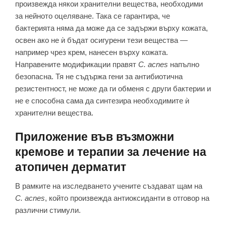
произвежда някои хранителни вещества, необходими
за нейното оцеляване. Така се гарантира, че
бактерията няма да може да се задържи върху кожата,
освен ако не ѝ бъдат осигурени тези вещества —
например чрез крем, нанесен върху кожата.
Направените модификации правят
C. acnes
напълно
безопасна. Тя не съдържа гени за антибиотична
резистентност, не може да ги обменя с други бактерии и
не е способна сама да синтезира необходимите ѝ
хранителни вещества.
Приложение във възможни
кремове и терапии за лечение на
атопичен дерматит
В рамките на изследването учените създават щам на
C. acnes
, който произвежда антиоксиданти в отговор на
различни стимули.