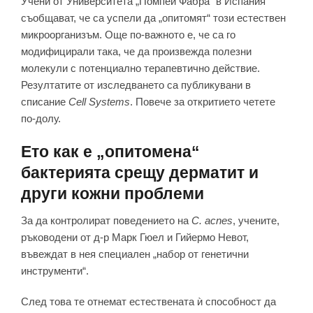
Учени от Университета „Помпей Фабра“ в Испания
съобщават, че са успели да „опитомят“ този естествен
микроорганизъм. Още по-важното е, че са го
модифицирали така, че да произвежда полезни
молекули с потенциално терапевтично действие.
Резултатите от изследването са публикувани в
списание
Cell Systems
. Повече за откритието четете
по-долу.
Ето как е „опитомена“
бактерията срещу дерматит и
други кожни проблеми
За да контролират поведението на
C. acnes
, учените,
ръководени от д-р Марк Гюел и Гийермо Невот,
въвеждат в нея специален „набор от генетични
инструменти“.
След това те отнемат естествената ѝ способност да