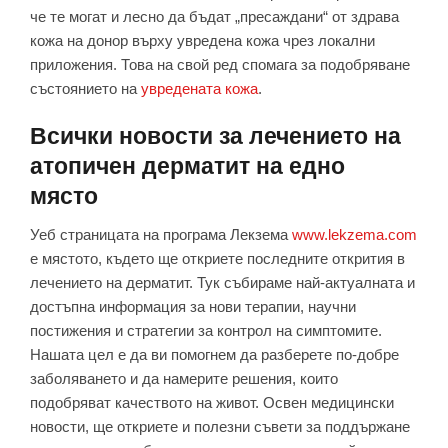
че те могат и лесно да бъдат „пресаждани“ от здрава
кожа на донор върху увредена кожа чрез локални
приложения. Това на свой ред спомага за подобряване
състоянието на
увредената кожа
.
Всички новости за лечението на
атопичен дерматит на едно
място
Уеб страницата на програма Лекзема
www.lekzema.com
е мястото, където ще откриете последните открития в
лечението на дерматит. Тук събираме най-актуалната и
достъпна информация за нови терапии, научни
постижения и стратегии за контрол на симптомите.
Нашата цел е да ви помогнем да разберете по-добре
заболяването и да намерите решения, които
подобряват качеството на живот. Освен медицински
новости, ще откриете и полезни съвети за поддържане