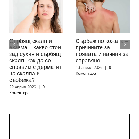
Сърбящ скалп и
Сърбеж по кожата –
екзема – какво стои
причините за
зад сухия и сърбящ
появата и начини за
скалп, как да се
справяне
справим с дерматит
13 април 2026
|
0
на скалпа и
Коментара
сърбежа?
22 април 2026
|
0
Коментара