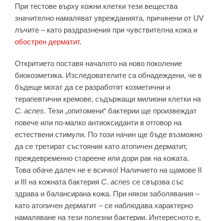
При тестове върху кожни клетки тези вещества
значително намаляват уврежданията, причинени от UV
лъчите – като раздразнения при чувствителна кожа и
обострен дерматит
.
Откритието поставя началото на ново поколение
биокозметика. Изследователите са обнадеждени, че в
бъдеще могат да се разработят козметични и
терапевтични кремове, съдържащи милиони клетки на
C. acnes
. Тези „опитомени“ бактерии ще произвеждат
повече или по-малко антиоксиданти в отговор на
естествени стимули. По този начин ще бъде възможно
да се третират състояния като атопичен дерматит,
преждевременно стареене или дори рак на кожата.
Това обаче далеч не е всичко! Наличието на щамове II
и III на кожната бактерия
C. acnes
се свързва със
здрава и балансирана кожа. При някои заболявания –
като атопичен дерматит – се наблюдава характерно
намаляване на тези полезни бактерии. Интересното е,