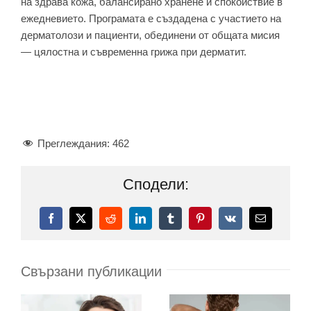
на здрава кожа, балансирано хранене и спокойствие в
ежедневието. Програмата е създадена с участието на
дерматолози и пациенти, обединени от общата мисия
— цялостна и съвременна грижа при дерматит.
Преглеждания:
462
Сподели:
Facebook
X
Reddit
LinkedIn
Tumblr
Pinterest
Vk
Електронн
поща:
Свързани публикации