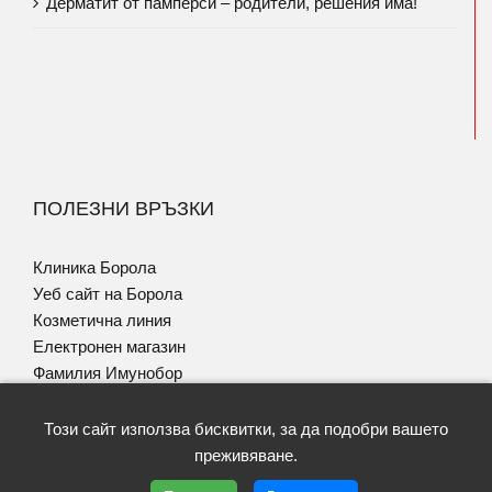
Дерматит от памперси – родители, решения има!
ПОЛЕЗНИ ВРЪЗКИ
Клиника Борола
Уеб сайт на Борола
Козметична линия
Електронен магазин
Фамилия Имунобор
Програма за Псориазис
Този сайт използва бисквитки, за да подобри вашето
преживяване.