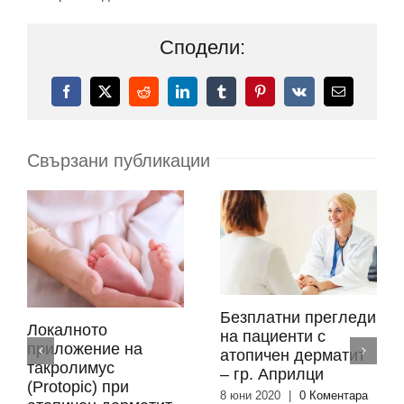
Сподели:
Facebook
X
Reddit
LinkedIn
Tumblr
Pinterest
Vk
Електронн
поща:
Свързани публикации
Безплатни прегледи
Локалното
на пациенти с
приложение на
атопичен дерматит
такролимус
– гр. Априлци
(Protopic) при
8 юни 2020
|
0 Коментара