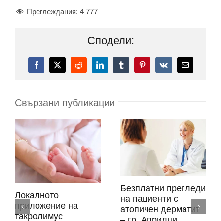
Преглеждания:
4 777
Сподели:
Facebook
X
Reddit
LinkedIn
Tumblr
Pinterest
Vk
Електронн
поща:
Свързани публикации
Безплатни прегледи
Локалното
на пациенти с
приложение на
атопичен дерматит
такролимус
– гр. Априлци