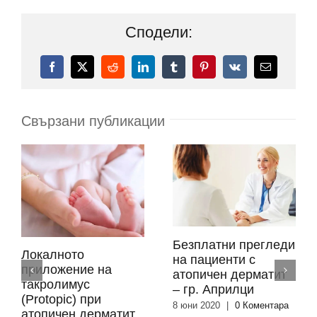
Сподели:
Facebook
X
Reddit
LinkedIn
Tumblr
Pinterest
Vk
Електронн
поща:
Свързани публикации
Безплатни прегледи
Локалното
на пациенти с
приложение на
атопичен дерматит
такролимус
– гр. Априлци
(Protopic) при
8 юни 2020
|
0 Коментара
атопичен дерматит