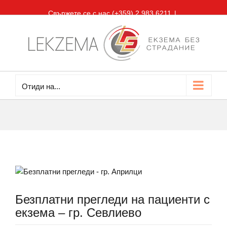
Skip
Свържете се с нас (+359) 2 983 6211
|
to
office@lekzema.com
content
Facebook
Отиди на...
View
Larger
Image
Безплатни прегледи на пациенти с
екзема – гр. Севлиево