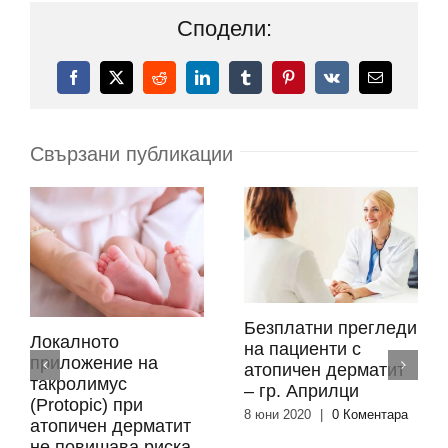
Сподели:
Facebook
X
Reddit
LinkedIn
Tumblr
Pinterest
Vk
Електронн
поща:
Свързани публикации
Безплатни прегледи
Локалното
на пациенти с
приложение на
атопичен дерматит
такролимус
– гр. Априлци
(Protopic) при
8 юни 2020
|
0 Коментара
атопичен дерматит
не повишава риска