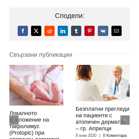
Сподели:
Facebook
X
Reddit
LinkedIn
Tumblr
Pinterest
Vk
Електронн
поща:
Свързани публикации
Безплатни прегледи
Локалното
на пациенти с
приложение на
атопичен дерматит
такролимус
– гр. Априлци
(Protopic) при
8 юни 2020
|
0 Коментара