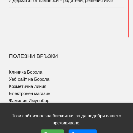
Дерматит от памперси – родители, решения има!
ПОЛЕЗНИ ВРЪЗКИ
Клиника Борола
Уеб сайт на Борола
Козметична линия
Електронен магазин
Фамилия Имунобор
Програма за Псориазис
Този сайт използва бисквитки, за да подобри вашето
преживяване.