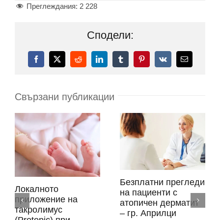
Преглеждания:
2 228
Сподели:
Facebook
X
Reddit
LinkedIn
Tumblr
Pinterest
Vk
Електронн
поща:
Свързани публикации
Безплатни прегледи
Локалното
на пациенти с
приложение на
атопичен дерматит
такролимус
– гр. Априлци