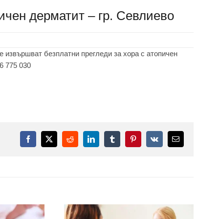
ичен дерматит – гр. Севлиево
е се извършват безплатни прегледи за хора с атопичен
6 775 030
Facebook
X
Reddit
LinkedIn
Tumblr
Pinterest
Vk
Електронна
поща: