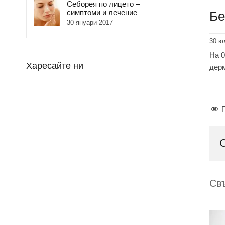
Себорея по лицето –
симптоми и лечение
Бе
30 януари 2017
30 ю
На 0
Харесайте ни
дерм
Св