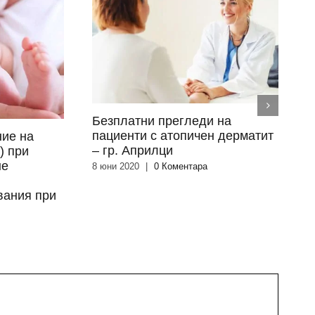
Безплатни прегледи на
Б
пациенти с атопичен дерматит
п
ие на
– гр. Априлци
–
) при
не
8 юни 2020
|
0 Коментара
4
вания при