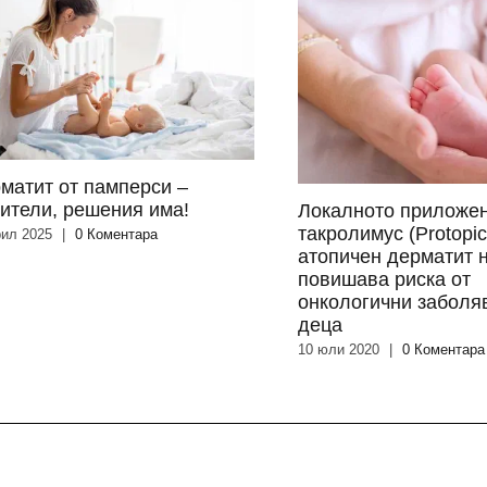
матит от памперси –
ители, решения има!
Локалното приложен
такролимус (Protopic
рил 2025
|
0 Коментара
атопичен дерматит 
повишава риска от
онкологични заболя
деца
10 юли 2020
|
0 Коментара