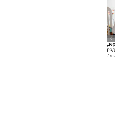
Дер
род
Контактна екзема –
успокояване на кожата с
7 ап
няколко лесни стъпки
23 април 2026
|
0 Коментара