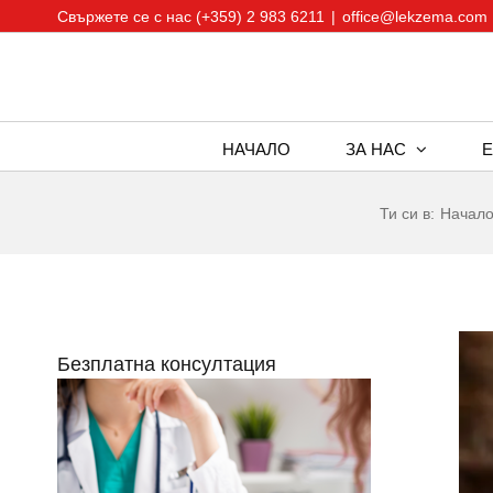
Skip
Свържете се с нас (+359) 2 983 6211
|
office@lekzema.com
to
content
НАЧАЛО
ЗА НАС
Ти си в:
Начал
Vie
Безплатна консултация
Larg
Ima