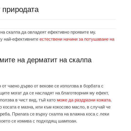
т природата
на скалпа да овладеят ефективно проявите му.
рху най-ефективните
естествени начини за потушаване на
мите на дерматит на скалпа
 от чаено дърво от векове се използва в борбата с
ите могат да се насладят на благотворния му ефект,
зползва в чист вид, тъй като
може да раздразни кожата
.
о косата е мазна, или към кокосово масло, в случай че
треба. Прилага се върху скалпа на влажна коса с леки
 което се измива с подходящ шампоан.