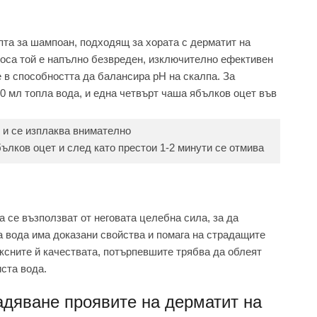
та за шампоан, подходящ за хората с дерматит на
коса той е напълно безвреден, изключително ефективен
е в способността да балансира pH на скалпа. За
00 мл топла вода, и една четвърт чаша ябълков оцет във
 и се изплаква внимателно
ълков оцет и след като престои 1-2 минути се отмива
а се възползват от неговата целебна сила, за да
 вода има доказани свойства и помага на страдащите
ексните й качествата, потърпевшите трябва да облеят
иста вода.
адяване проявите на дерматит на