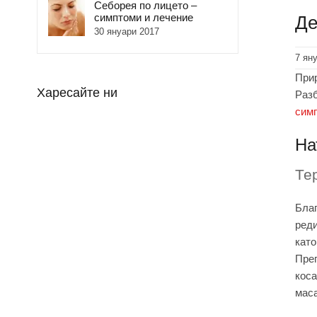
Себорея по лицето –
симптоми и лечение
Де
30 януари 2017
7 ян
Прир
Харесайте ни
Разб
сим
На
Те
Благ
реди
като
Преп
коса
маса