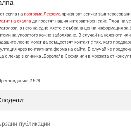
алпа
от екипа на
програма Лекзема
приканват всички заинтересовани
атит на скалпа
да посетят нашия интерактивен сайт. Плод на 
атолози, в него на едно място е събрана ценна информация за
томи на упоритото кожно заболяване. В случай на неясноти или
дащите лесно могат да осъществят контакт с тях, като предвар
ултация чрез контактната форма на сайта. В случай че предпоч
а с лекар в клиника „Борола“ в София или в мрежата от консул
Преглеждания:
2 529
Сподели:
ързани публикации