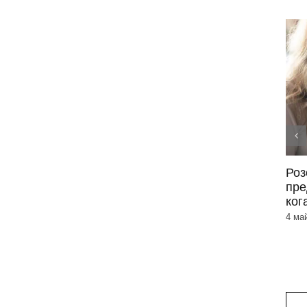
Периорален дерматит –
Роз
симптоми и лечение
пре
ког
3 юни 2026
|
0 Коментара
4 ма