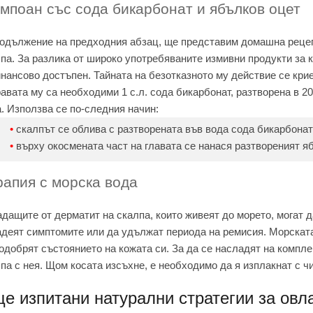
мпоан със сода бикарбонат и ябълков оцет
одължение на предходния абзац, ще представим домашна рецеп
па. За разлика от широко употребяваните измивни продукти за 
нансово достъпен. Тайната на безотказното му действие се кри
авата му са необходими 1 с.л. сода бикарбонат, разтворена в 2
. Използва се по-следния начин:
скалпът се облива с разтворената във вода сода бикарбонат
върху окосмената част на главата се нанася разтвореният яб
рапия с морска вода
дащите от дерматит на скалпа, които живеят до морето, могат д
деят симптомите или да удължат периода на ремисия. Морската
одобрят състоянието на кожата си. За да се насладят на компл
па с нея. Щом косата изсъхне, е необходимо да я изплакнат с ч
е изпитани натурални стратегии за овл