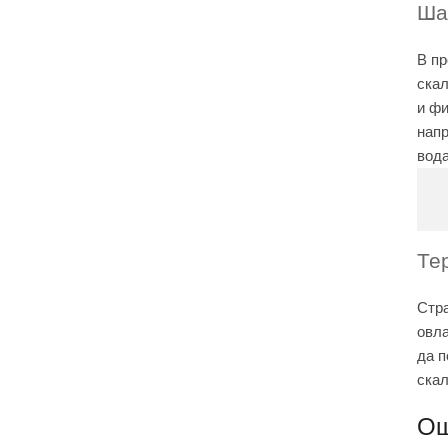
Ша
В пр
скал
и фи
напр
вода
Те
Стра
овла
да п
скал
Ощ