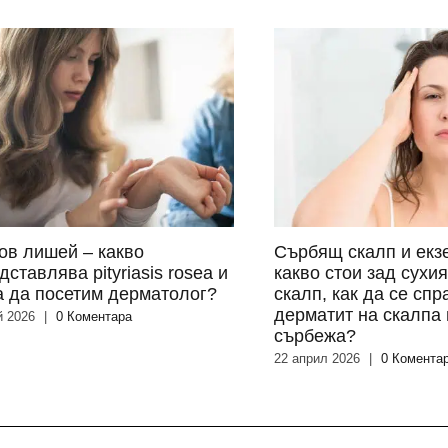
ов лишей – какво
Сърбящ скалп и екз
дставлява pityriasis rosea и
какво стои зад сухи
а да посетим дерматолог?
скалп, как да се спр
дерматит на скалпа 
й 2026
|
0 Коментара
сърбежа?
22 април 2026
|
0 Комента