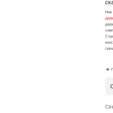
ск
Ние 
дерм
дерм
симп
Стра
конс
срещ
Св