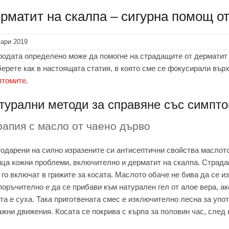
рматит на скалпа – сигурна помощ о
уари 2019
одата определено може да помогне на страдащите от дерматит 
ерете как в настоящата статия, в която сме се фокусирали въ
птомите
.
турални методи за справяне със симпто
рапия с масло от чаено дърво
одарени на силно изразените си антисептични свойства маслото
ца кожни проблеми, включително и дерматит на скалпа. Страдащ
 го включат в грижите за косата. Маслото обаче не бива да се и
оръчително е да се прибави към натурален гел от алое вера, ак
та е суха. Така приготвената смес е изключително лесна за упо
жни движения. Косата се покрива с кърпа за половин час, след