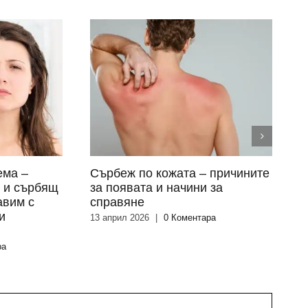
ема –
Сърбеж по кожата – причините
О
я и сърбящ
за появата и начини за
п
авим с
справяне
к
и
13 април 2026
|
0 Коментара
2
ра