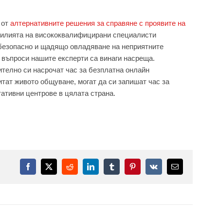
 от
алтернативните решения за справяне с проявите на
усилията на висококвалифицирани специалисти
 безопасно и щадящо овладяване на неприятните
 въпроси нашите експерти са винаги насреща.
ително си насрочат час за безплатна онлайн
итат живото общуване, могат да си запишат час за
тативни центрове в цялата страна.
Facebook
X
Reddit
LinkedIn
Tumblr
Pinterest
Vk
Електронна
поща: