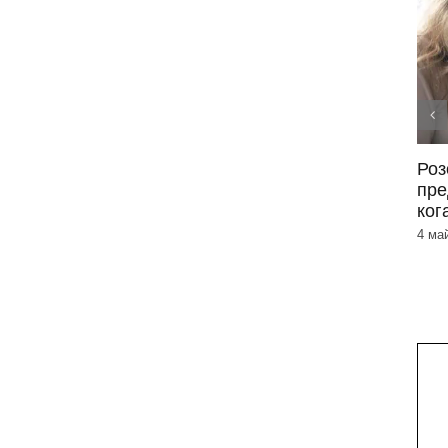
Периорален дерматит –
Роз
симптоми и лечение
пре
ког
3 юни 2026
|
0 Коментара
4 ма