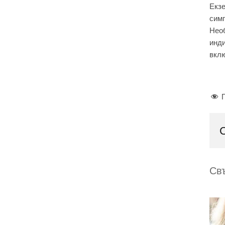
Екзе
симп
Необ
инди
вклю
Св