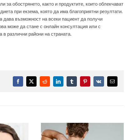
ли за обострянето, както и продуктите, които облекчават
диета при екзема, която да има благоприятни резултати.
а дава възможност на всеки пациент да получи
ова може да стане с онлайн консултация или с
 в различни райони на страната.
Facebook
X
Reddit
LinkedIn
Tumblr
Pinterest
Vk
Електронна
поща: