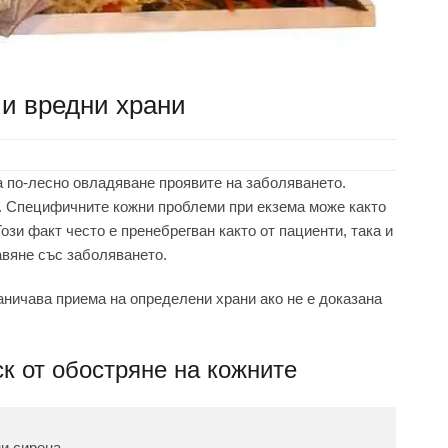
 и вредни храни
а по-лесно овладяване проявите на заболяването.
а. Специфичните кожни проблеми при екзема може както
ози факт често е пренебрегван както от пациенти, така и
авяне със заболяването.
аничава приема на определени храни ако не е доказана
ск от обостряне на кожните
и сирена