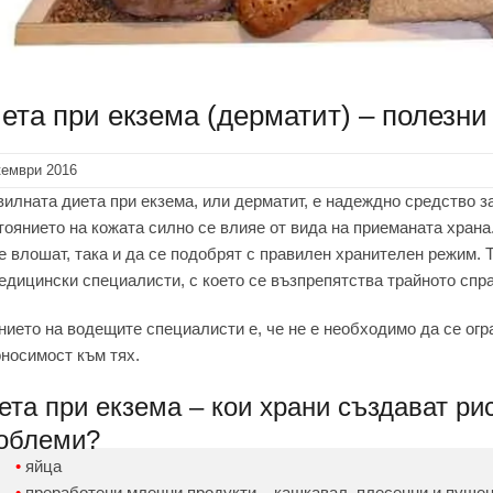
ета при екзема (дерматит) – полезни
кември 2016
илната диета при екзема, или дерматит, е надеждно средство з
оянието на кожата силно се влияе от вида на приеманата хран
е влошат, така и да се подобрят с правилен хранителен режим. Т
едицински специалисти, с което се възпрепятства трайното спр
ието на водещите специалисти е, че не е необходимо да се огр
носимост към тях.
ета при екзема – кои храни създават ри
облеми?
яйца
преработени млечни продукти – кашкавал, плесенни и пушен