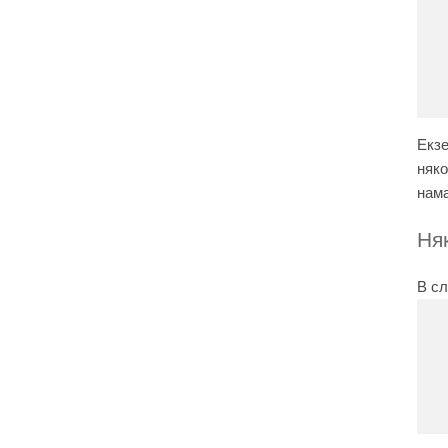
Екзе
няко
нама
Ня
В сл