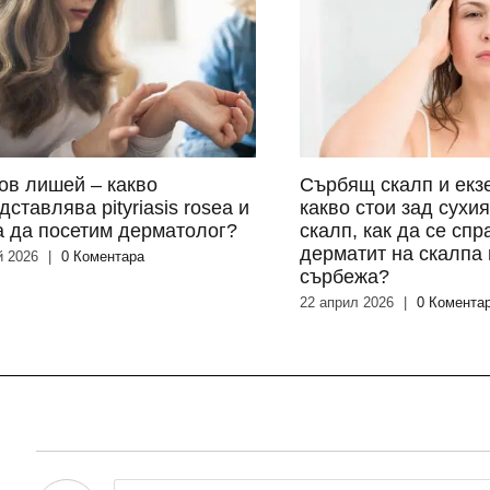
ов лишей – какво
Сърбящ скалп и екз
дставлява pityriasis rosea и
какво стои зад сухи
а да посетим дерматолог?
скалп, как да се спр
дерматит на скалпа 
й 2026
|
0 Коментара
сърбежа?
22 април 2026
|
0 Комента