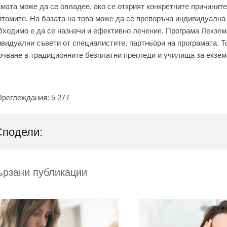
мата може да се овладее, ако се открият конкретните причините
томите. На базата на това може да се препоръча индивидуална 
ходимо е да се назначи и ефективно лечение. Програма Лекзем
видуални съвети от специалистите, партньори на програмата. Т
чване в традиционните безплатни прегледи и училища за екзема
Преглеждания:
5 277
Сподели:
ързани публикации