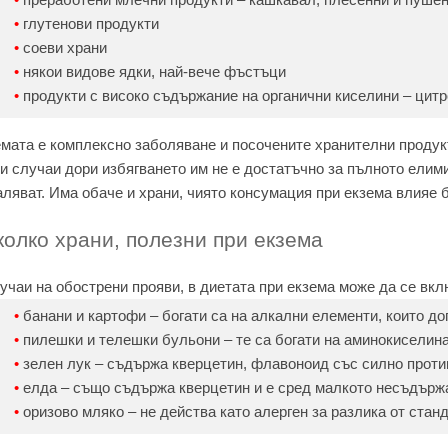
глутенови продукти
соеви храни
някои видове ядки, най-вече фъстъци
продукти с високо съдържание на органични киселини – цитр
мата е комплексно заболяване и посочените хранителни продук
и случаи дори избягването им не е достатъчно за пълното елим
ляват. Има обаче и храни, чиято консумация при екзема влияе 
колко храни, полезни при екзема
учаи на обострени прояви, в диетата при екзема може да се вкл
банани и картофи – богати са на алкални елементи, които д
пилешки и телешки бульони – те са богати на аминокиселин
зелен лук – съдържа кверцетин, флавоноид със силно прот
елда – също съдържа кверцетин и е сред малкото несъдърж
оризово мляко – не действа като алерген за разлика от стан