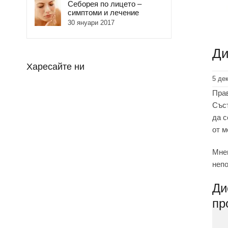
Себорея по лицето –
симптоми и лечение
30 януари 2017
Ди
Харесайте ни
5 де
Прав
Съст
да с
от м
Мнен
непо
Ди
пр