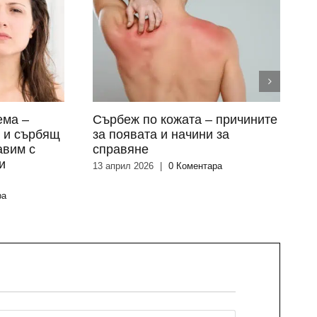
ема –
Сърбеж по кожата – причините
О
я и сърбящ
за появата и начини за
п
авим с
справяне
к
и
13 април 2026
|
0 Коментара
2
ра