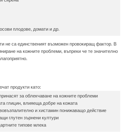
осови плодове, домати и др.
ти не са единственият възможен провокиращ фактор. В
иниране на кожните проблеми, въпреки че те значително
благоприятно.
ючат продукти като:
опринасят за облекчаване на кожните проблеми
ата глицин, влияеща добре на кожата
ивовъзпалително и хистамин понижаващо действие
ащи глутен зърнени култури
дартните типове млека