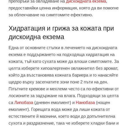
препоръки за овладяване на
дискоидната екзема
,
предоставяйки ценна информация, която да ви помогне
за облекчаване на симптомите ефективно.
Хидратация и грижа за кожата при
дискоидна екзема
Една от основните стъпки в лечението на дискоидната
екзема е поддържането на подходяща хидратация на
кожата, тъй като сухата може да влоши симптомите. За
целта изберете хипоалергенен овлажнител без аромат,
който да възстановява кожната бариера и го нанасяйте
щедро върху засегнатите зони поне 2 пъти на ден.
Плътните кремове и мехлеми често са по-ефективни от
лосионите за задържане на влага. Подходящи за целта
са
Липобаза
(дневен емолиент) и
Нанобаза
(нощен
емолиент). Горещата вода може да лиши кожата от
естествените й мазнини, което води до допълнителна
сухота и раздразнение, така че изберете хладки бани и