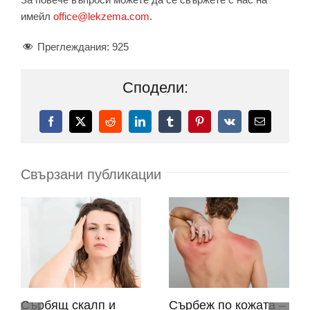
имейл
office@lekzema.com
.
Преглеждания:
925
Сподели:
Facebook
X
Reddit
LinkedIn
Tumblr
Pinterest
Vk
Електронн
поща:
Свързани публикации
Сърбящ скалп и
Сърбеж по кожата –