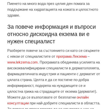
Пиенето на много вода през целия ден помага за
поддържане на хидратацията на кожата и цялостното
здраве.
За повече информация и въпроси
относно дискоидна екзема ви е
нужен специалист
Разберете повече за състоянието си като се свържете
с някои от специалистите от
програма Лекзема
–
www.lekzema.com
. Програмата обединява усилията на
висококвалифицирани специалисти в дерматологията,
фармацевтичната индустрия и пациенти с дерматит от
цялата страна. Целта е да се постигне по-добра
информираност, подкрепа на нуждаещите се и
цялостна грижа на страдащите от екзема (дерматит).
Можете да се възползвате от безплатни
онлайн
консултации
при най-добрите специалисти в областта.
За повече въпроси можете да се свържете с нас на