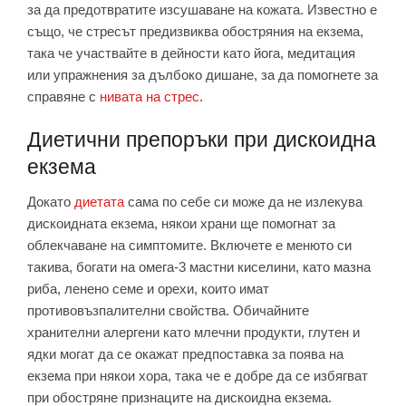
за да предотвратите изсушаване на кожата. Известно е
също, че стресът предизвиква обостряния на екзема,
така че участвайте в дейности като йога, медитация
или упражнения за дълбоко дишане, за да помогнете за
справяне с
нивата на стрес
.
Диетични препоръки при дискоидна
екзема
Докато
диетата
сама по себе си може да не излекува
дискоидната екзема, някои храни ще помогнат за
облекчаване на симптомите. Включете е менюто си
такива, богати на омега-3 мастни киселини, като мазна
риба, ленено семе и орехи, които имат
противовъзпалителни свойства. Обичайните
хранителни алергени като млечни продукти, глутен и
ядки могат да се окажат предпоставка за поява на
екзема при някои хора, така че е добре да се избягват
при обостряне признаците на дискоидна екзема.