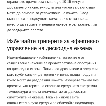
ограничете времето за къпане до 10-15 минути.
Добавянето на овесени ядки или масла за баня също
може да помогне за успокояване на кожата. След
къпане нежно подсушете кожата си с мека кърпа,
вместо да търкате, и веднага нанесете овлажнител, за
да задържите влагата.
Избягвайте тригерите за ефективно
управление на дискоидна екзема
Идентифициране и избягване на тригерите е от
съществено значение за предотвратяване обостряния
на дискоидна екзема. Такива са дразнители и алергени,
като груби сапуни, детергенти и почистващи продукти,
които могат да раздразнят кожата. Изберете такива без
аромати. Факторите на околната среда като екстремни
температури и ниска влажност могат да изострят
симптомите на екзема. Така че използвайте
овлажнител в суха среда и се обличайте подходящо,