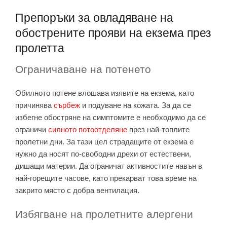
Препоръки за овладяване на
обострените прояви на екзема през
пролетта
Ограничаване на потенето
Обилното потене влошава изявите на екзема, като
причинява
сърбеж
и подуване на кожата. За да се
избегне обостряне на симптомите е необходимо да се
ограничи
силното потоотделяне
през най-топлите
пролетни дни. За тази цел страдащите от екзема е
нужно да носят по-свободни дрехи от естествени,
дишащи материи. Да ограничат активностите навън в
най-горещите часове, като прекарват това време на
закрито място с добра вентилация.
Избягване на пролетните алергени