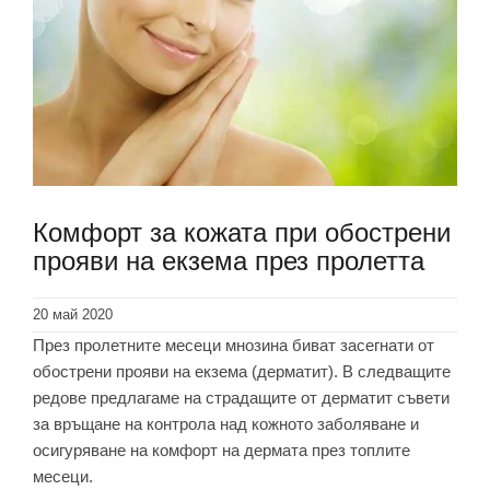
Комфорт за кожата при обострени
прояви на екзема през пролетта
20 май 2020
През пролетните месеци мнозина биват засегнати от
обострени прояви на екзема (дерматит). В следващите
редове предлагаме на страдащите от дерматит съвети
за връщане на контрола над кожното заболяване и
осигуряване на комфорт на дермата през топлите
месеци.