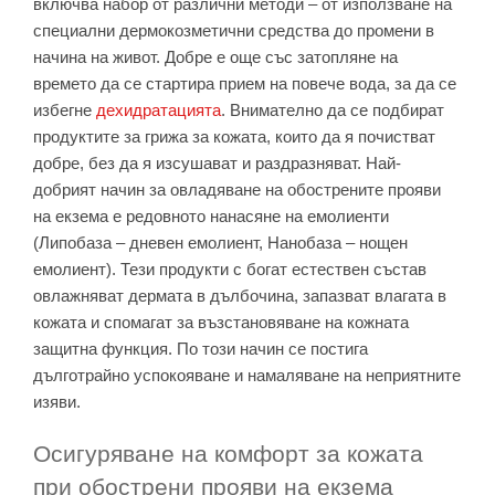
включва набор от различни методи – от използване на
специални дермокозметични средства до промени в
начина на живот. Добре е още със затопляне на
времето да се стартира прием на повече вода, за да се
избегне
дехидратацията
. Внимателно да се подбират
продуктите за грижа за кожата, които да я почистват
добре, без да я изсушават и раздразняват. Най-
добрият начин за овладяване на обострените прояви
на екзема е редовното нанасяне на емолиенти
(Липобаза – дневен емолиент, Нанобаза – нощен
емолиент). Тези продукти с богат естествен състав
овлажняват дермата в дълбочина, запазват влагата в
кожата и спомагат за възстановяване на кожната
защитна функция. По този начин се постига
дълготрайно успокояване и намаляване на неприятните
изяви.
Осигуряване на комфорт за кожата
при обострени прояви на екзема