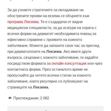
За да узнаете стратегиите за овладяване на
обострените прояви на екзема се обърнете към
програма Лекзема
. Тя е създадена от видни
медицински специалисти, за да осигури на хората с
всички форми на дерматит необходимата помощ за
ефективно справяне с проявите на кожното
заболяване. Можете да запазите своя час за преглед
при дерматолозите на
Лекзема
. Ако имате други
въпроси, свързани с кожното заболяване, ги задайте
посредством формата за
онлайн консултация
или чрез
контактната форма. През останалото време не
пропускайте да четете всички статии за кожното
заболяване, които регулярно се публикуват на
страниците на
Лекзема
.
Преглеждания:
2 082