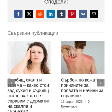
Сподели:
Facebook
X
Reddit
LinkedIn
Tumblr
Pinterest
Vk
Електронн
поща:
Свързани публикации
Сърбящ скалп и
Сърбеж по кожата –
екзема – какво стои
причините за
зад сухия и сърбящ
появата и начини за
скалп, как да се
справяне
справим с дерматит
13 април 2026
|
0
на скалпа и
Коментара
сърбежа?