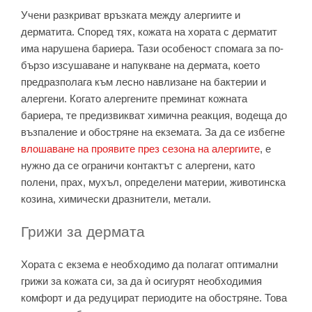
Учени разкриват връзката между алергиите и
дерматита. Според тях, кожата на хората с дерматит
има нарушена бариера. Тази особеност спомага за по-
бързо изсушаване и напукване на дермата, което
предразполага към лесно навлизане на бактерии и
алергени. Когато алергените преминат кожната
бариера, те предизвикват химична реакция, водеща до
възпаление и обостряне на екземата. За да се избегне
влошаване на проявите през сезона на алергиите
, е
нужно да се ограничи контактът с алергени, като
полени, прах, мухъл, определени материи, животинска
козина, химически дразнители, метали.
Грижи за дермата
Хората с екзема е необходимо да полагат оптимални
грижи за кожата си, за да ѝ осигурят необходимия
комфорт и да редуцират периодите на обостряне. Това