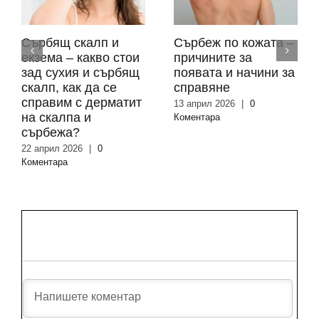
Сърбящ скалп и
Сърбеж по кожата –
екзема – какво стои
причините за
зад сухия и сърбящ
появата и начини за
скалп, как да се
справяне
справим с дерматит
13 април 2026
|
0
на скалпа и
Коментара
сърбежа?
22 април 2026
|
0
Коментара