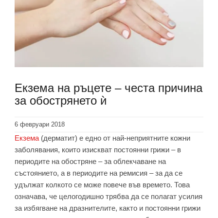
Екзема на ръцете – честа причина
за обострянето ѝ
6 февруари 2018
Екзема
(дерматит) е едно от най-неприятните кожни
заболявания, които изискват постоянни грижи – в
периодите на обостряне – за облекчаване на
състоянието, а в периодите на ремисия – за да се
удължат колкото се може повече във времето. Това
означава, че целогодишно трябва да се полагат усилия
за избягване на дразнителите, както и постоянни грижи