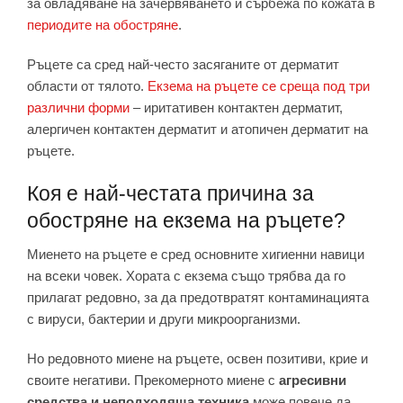
за овладяване на зачервяването и сърбежа по кожата в
периодите на обостряне
.
Ръцете са сред най-често засяганите от дерматит
области от тялото.
Екзема на ръцете се среща под три
различни форми
– иритативен контактен дерматит,
алергичен контактен дерматит и атопичен дерматит на
ръцете.
Коя е най-честата причина за
обостряне на
екзема на ръцете
?
Миенето на ръцете е сред основните хигиенни навици
на всеки човек. Хората с екзема също трябва да го
прилагат редовно, за да предотвратят контаминацията
с вируси, бактерии и други микроорганизми.
Но редовното миене на ръцете, освен позитиви, крие и
своите негативи. Прекомерното миене с
агресивни
средства и неподходяща техника
може повече да