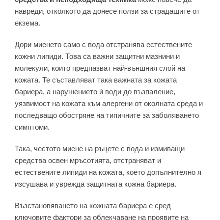
навреди, отколкото да донесе ползи за страдащите от
екзема.
Дори миенето само с вода отстранява естествените
кожни липиди. Това са важни защитни мазнини и
молекули, които предпазват най-външния слой на
кожата. Те съставляват така важната за кожата
бариера, а нарушението ѝ води до възпаление,
уязвимост на кожата към алергени от околната среда и
последващо обостряне на типичните за заболяването
симптоми.
Така, честото миене на ръцете с вода и измиващи
средства освен мръсотията, отстраняват и
естествените липиди на кожата, което допълнително я
изсушава и уврежда защитната кожна бариера.
Възстановяването на кожната бариера е сред
ключовите фактори за облекчаване на проявите на