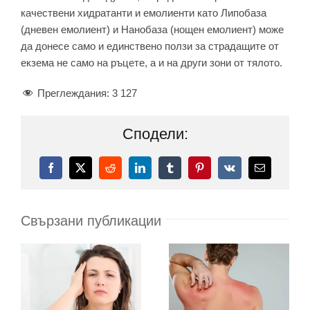
качествени хидратанти и емолиенти като Липобаза
(дневен емолиент) и Нанобаза (нощен емолиент) може
да донесе само и единствено ползи за страдащите от
екзема не само на ръцете, а и на други зони от тялото.
Преглеждания:
3 127
Сподели:
Facebook
X
Reddit
LinkedIn
Tumblr
Pinterest
Vk
Електронн
поща:
Свързани публикации