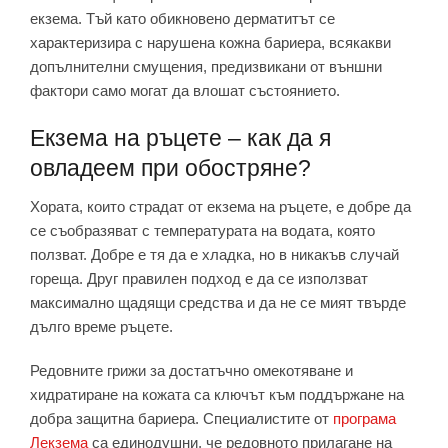
екзема. Тъй като обикновено дерматитът се
характеризира с нарушена кожна бариера, всякакви
допълнителни смущения, предизвикани от външни
фактори само могат да влошат състоянието.
Екзема на ръцете – как да я
овладеем при обостряне?
Хората, които страдат от екзема на ръцете, е добре да
се съобразяват с температурата на водата, която
ползват. Добре е тя да е хладка, но в никакъв случай
гореща. Друг правилен подход е да се използват
максимално щадящи средства и да не се мият твърде
дълго време ръцете.
Редовните грижи за достатъчно омекотяване и
хидратиране на кожата са ключът към поддържане на
добра защитна бариера. Специалистите от
програма
Лекзема
са единодушни, че редовното прилагане на