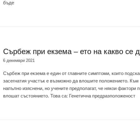
бъде
Сърбеж при екзема – ето на какво се 
6 декември 2021
Сърбеж при екзема е един от главните симптоми, които подска
засегнатия участък е възможно да влошите положението. Към 
напълно изяснени, но учените предполагат, че някои фактори 
влошат състоянието. Това са: Генетична предразположеност