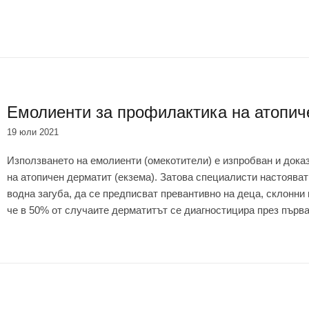
Емолиенти за профилактика на атопич
19 юли 2021
Използването на емолиенти (омекотители) е изпробван и дока
на атопичен дерматит (екзема). Затова специалисти настоява
водна загуба, да се предписват превантивно на деца, склонни 
че в 50% от случаите дерматитът се диагностицира през първа