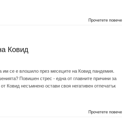
Прочетете повече
на Ковид
а им се е влошило през месеците на Ковид пандемия.
шенията? Повишен стрес - една от главните причини за
от Ковид несъмнено остави своя негативен отпечатък
Прочетете повече