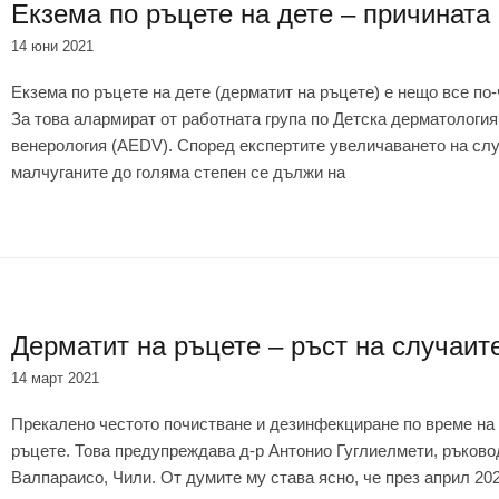
Екзема по ръцете на дете – причината
14 юни 2021
Екзема по ръцете на дете (дерматит на ръцете) е нещо все по
За това алармират от работната група по Детска дерматологи
венерология (AEDV). Според експертите увеличаването на слу
малчуганите до голяма степен се дължи на
Дерматит на ръцете – ръст на случаит
14 март 2021
Прекалено честото почистване и дезинфекциране по време на
ръцете. Това предупреждава д-р Антонио Гуглиелмети, ръково
Валпараисо, Чили. От думите му става ясно, че през април 20