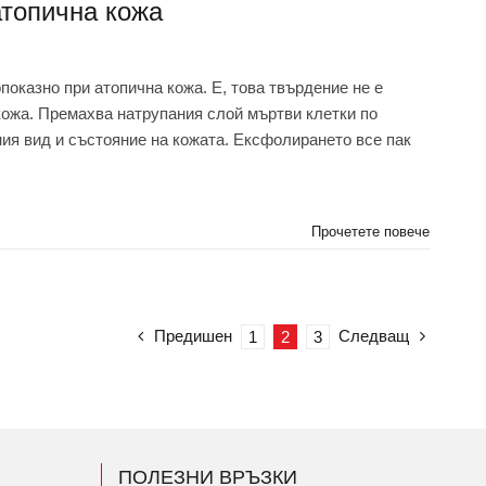
атопична кожа
оказно при атопична кожа. Е, това твърдение не е
кожа. Премахва натрупания слой мъртви клетки по
ния вид и състояние на кожата. Ексфолирането все пак
Прочетете повече
Предишен
Следващ
1
2
3
ПОЛЕЗНИ ВРЪЗКИ