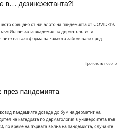
 е в… дезинфектанта?!
-често срещано от началото на пандемията от COVID-19.
я към Испанската академия по дерматология и
чаите на тази форма на кожното заболяване сред
Прочетете повече
е през пандемията
 ковид пандемията доведе до бум на дерматит на
дител на катедрата по дерматология в университета във
20, по време на първата вълна на пандемията, случаите