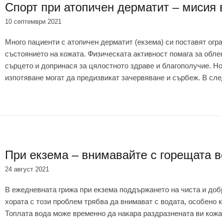
Спорт при атопичен дерматит – мисия
10 септември 2021
Много пациенти с атопичен дерматит (екзема) си поставят огра
състоянието на кожата. Физическата активност помага за обле
сърцето и допринася за цялостното здраве и благополучие. Н
изпотяване могат да предизвикат зачервяване и сърбеж. В сл
При екзема – внимавайте с горещата 
24 август 2021
В ежедневната грижа при екзема поддържането на чиста и доб
хората с този проблем трябва да внимават с водата, особено к
Топлата вода може временно да накара раздразнената ви кожа 