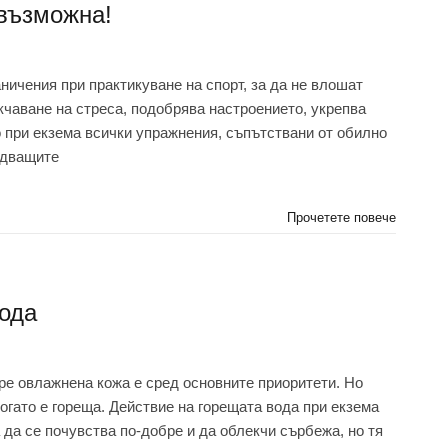
 възможна!
ничения при практикуване на спорт, за да не влошат
кчаване на стреса, подобрява настроението, укрепва
о при екзема всички упражнения, съпътствани от обилно
едващите
Прочетете повече
вода
ре овлажнена кожа е сред основните приоритети. Но
огато е гореща. Действие на горещата вода при екзема
да се почувства по-добре и да облекчи сърбежа, но тя