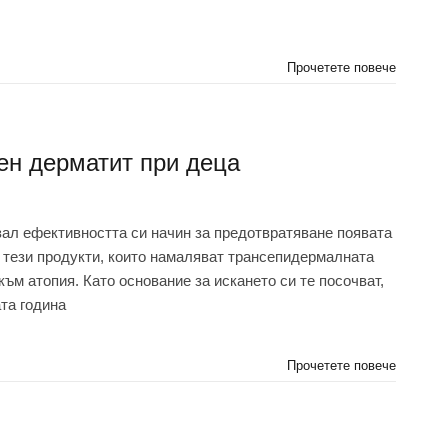
Прочетете повече
ен дерматит при деца
зал ефективността си начин за предотвратяване появата
т тези продукти, които намаляват трансепидермалната
към атопия. Като основание за искането си те посочват,
та година
Прочетете повече