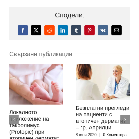
Сподели:
Facebook
X
Reddit
LinkedIn
Tumblr
Pinterest
Vk
Електронн
поща:
Свързани публикации
Безплатни прегледи
Локалното
на пациенти с
приложение на
атопичен дерматит
такролимус
– гр. Априлци
(Protopic) при
8 юни 2020
|
0 Коментара
атопичен дерматит