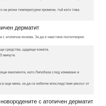
о на резки температурни промени, тъй като това
пичен дерматит
 с атопична екзема. За да е наистина ползотворно
ащи средства, щадящи кожата.
5 минути.
дящи емолиенти, като Липобаза след измиване и
 са още меки, за да се избегне впоследствие рискът от
 новородените с атопичен дерматит