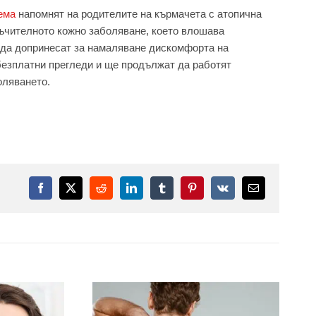
ема
напомнят на родителите на кърмачета с атопична
 мъчителното кожно заболяване, което влошава
и да допринесат за намаляване дискомфорта на
безплатни прегледи и ще продължат да работят
оляването.
Facebook
X
Reddit
LinkedIn
Tumblr
Pinterest
Vk
Електронна
поща: