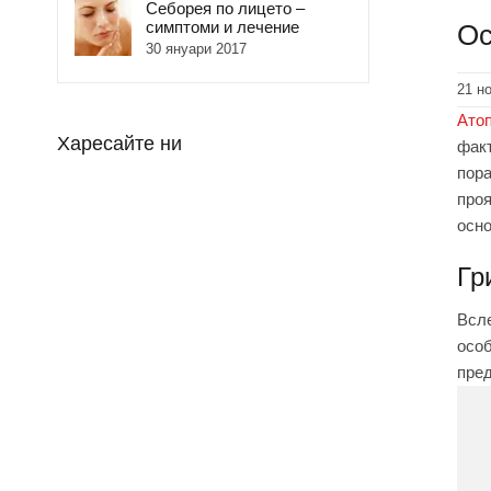
Себорея по лицето –
симптоми и лечение
Ос
30 януари 2017
21 н
Ато
Харесайте ни
факт
пора
проя
осно
Гр
Всле
особ
пред