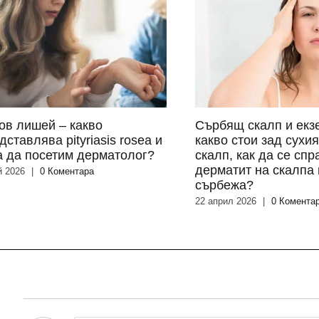
ов лишей – какво
Сърбящ скалп и екз
дставлява pityriasis rosea и
какво стои зад сухи
а да посетим дерматолог?
скалп, как да се спр
дерматит на скалпа 
й 2026
|
0 Коментара
сърбежа?
22 април 2026
|
0 Комента