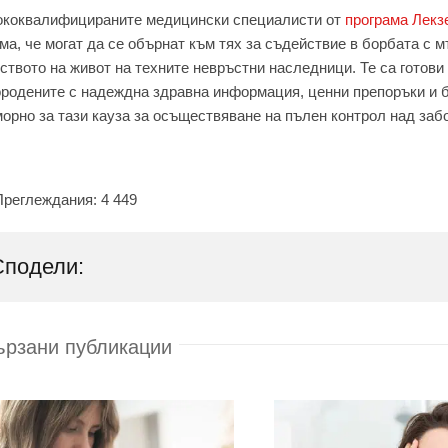
ококвалифицираните медицински специалисти от
програма Лекз
ма, че могат да се обърнат към тях за съдействие в борбата с
ството на живот на техните невръстни наследници. Те са готов
родените с надеждна здравна информация, ценни препоръки и 
орно за тази кауза за осъществяване на пълен контрол над заб
Преглеждания:
4 449
Сподели:
ързани публикации