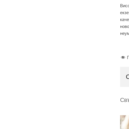
Вис
екзе
каче
ново
неум
Св