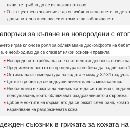
пяна, те трябва да се изплакнат отново.
От съществено значение е да се избягва излагането на детет
допълнително влошава симптомите на заболяването.
епоръки за къпане на новородени с ато
нето играе ключова роля за облекчаване дискомфорта на бебета
е, е необходимо да се спазват някои основни правила:
Новородените трябва да се къпят веднъж дневно с почиств
Продължителността на процедурата не бива да надвишава 1
Оптималната температура на водата е между 32-34 градуса.
Детето трябва да се подсуши внимателно с мека хавлия.
Необходимо е кожата на най-малките да се третира с подхо
подсушаване, които облекчават раздразнението и сърбежа.
Добре е ноктите на кърмачето да се режат след баня, когато
нараняване на раздразнената кожа.
дежден съюзник в грижата за кожата на