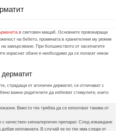
ерматит
ърмачета
в световен мащаб. Основните провокиращи
оженост на бебето, промяната в хранителния му режим
 на замърсяване. При болшинството от засегнатите
те израснат обаче е необходимо да се полагат някои
 дерматит
е, страдащи от атопичен дерматит, се отличават с
бено важно родителите да избягват стимулите, които
оказни. Вместо тях трябва да се използват такива от
о с качествен хипоалергичен препарат. След изваждане
 добре изплакнати. В случай че по тях има следи от