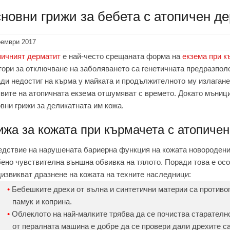
новни грижи за бебета с атопичен д
оември 2017
пичният дерматит
е най-често срещаната форма на
екзема при к
ори за отключване на заболяването са генетичната предразпол
ди недостиг на кърма у майката и продължителното му излагане
вите на атопичната екзема отшумяват с времето. Докато мъници
вни грижи за деликатната им кожа.
ижа за кожата
при кърмачета с атопичен
дствие на нарушената бариерна функция на кожата новороденит
ено чувствителна външна обвивка на тялото. Поради това е осо
извикват дразнене на кожата на техните наследници:
Бебешките дрехи от вълна и синтетични материи са противоп
памук и коприна.
Облеклото на най-малките трябва да се почиства старателн
от пералната машина е добре да се провери дали дрехите са