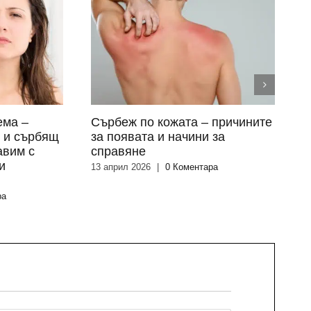
ема –
Сърбеж по кожата – причините
О
я и сърбящ
за появата и начини за
п
авим с
справяне
к
и
13 април 2026
|
0 Коментара
2
ра