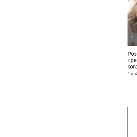
Периорален дерматит –
Роз
симптоми и лечение
пре
ког
3 юни 2026
|
0 Коментара
4 ма