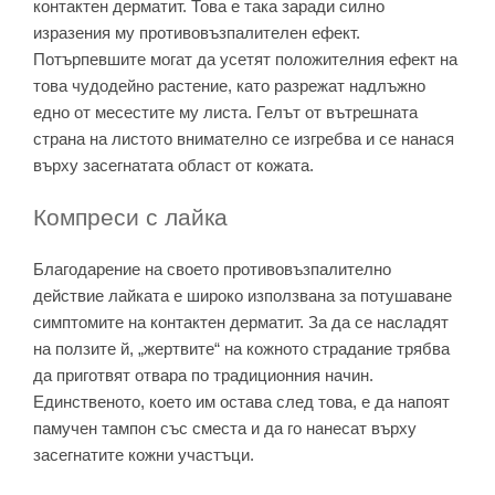
контактен дерматит. Това е така заради силно
изразения му противовъзпалителен ефект.
Потърпевшите могат да усетят положителния ефект на
това чудодейно растение, като разрежат надлъжно
едно от месестите му листа. Гелът от вътрешната
страна на листото внимателно се изгребва и се нанася
върху засегнатата област от кожата.
Компреси с лайка
Благодарение на своето противовъзпалително
действие лайката е широко използвана за потушаване
симптомите на контактен дерматит. За да се насладят
на ползите й, „жертвите“ на кожното страдание трябва
да приготвят отвара по традиционния начин.
Единственото, което им остава след това, е да напоят
памучен тампон със сместа и да го нанесат върху
засегнатите кожни участъци.