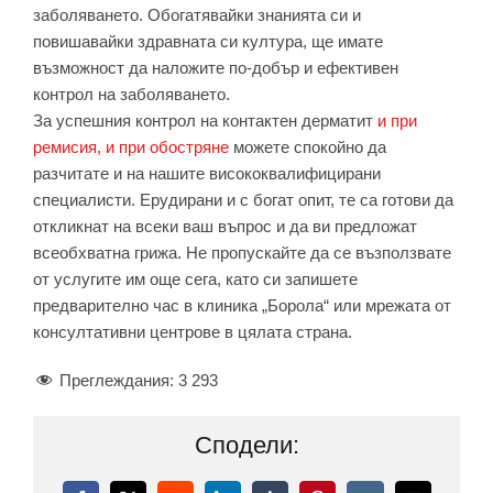
заболяването. Обогатявайки знанията си и
повишавайки здравната си култура, ще имате
възможност да наложите по-добър и ефективен
контрол на заболяването.
За успешния контрол на контактен дерматит
и при
ремисия, и при обостряне
можете спокойно да
разчитате и на нашите висококвалифицирани
специалисти. Ерудирани и с богат опит, те са готови да
откликнат на всеки ваш въпрос и да ви предложат
всеобхватна грижа. Не пропускайте да се възползвате
от услугите им още сега, като си запишете
предварително час в клиника „Борола“ или мрежата от
консултативни центрове в цялата страна.
Преглеждания:
3 293
Сподели: