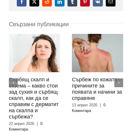
Facebook
X
Reddit
LinkedIn
Tumblr
Pinterest
Vk
Електронн
поща:
Свързани публикации
Сърбящ скалп и
Сърбеж по кожата –
екзема – какво стои
причините за
зад сухия и сърбящ
появата и начини за
скалп, как да се
справяне
справим с дерматит
13 април 2026
|
0
на скалпа и
Коментара
сърбежа?
22 април 2026
|
0
Коментара