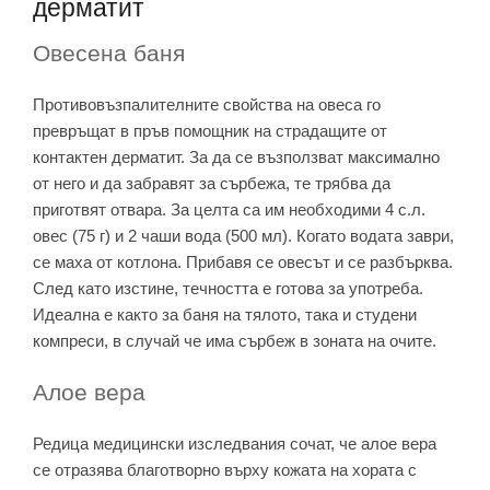
дерматит
Овесена баня
Противовъзпалителните свойства на овеса го
превръщат в пръв помощник на страдащите от
контактен дерматит. За да се възползват максимално
от него и да забравят за сърбежа, те трябва да
приготвят отвара. За целта са им необходими 4 с.л.
овес (75 г) и 2 чаши вода (500 мл). Когато водата заври,
се маха от котлона. Прибавя се овесът и се разбърква.
След като изстине, течността е готова за употреба.
Идеална е както за баня на тялото, така и студени
компреси, в случай че има сърбеж в зоната на очите.
Алое вера
Редица медицински изследвания сочат, че алое вера
се отразява благотворно върху кожата на хората с