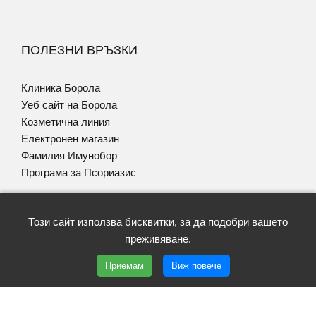
ПОЛЕЗНИ ВРЪЗКИ
Клиника Борола
Уеб сайт на Борола
Козметична линия
Електронен магазин
Фамилия Имунобор
Програма за Псориазис
Този сайт използва бисквитки, за да подобри вашето
преживяване.
Copyright © 2026 | Lekzema | Всички права запазени |
Приемам
Виж повече
Условия за ползване
|
Политика GDPR
| Уеб дизайн и SEO
от Трибест