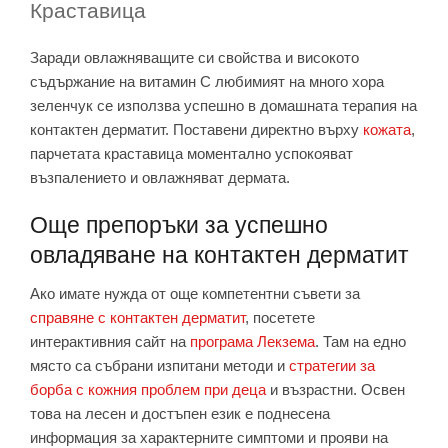
Краставица
Заради овлажняващите си свойства и високото
съдържание на витамин C любимият на много хора
зеленчук се използва успешно в домашната терапия на
контактен дерматит. Поставени директно върху
кожата
,
парчетата краставица моментално успокояват
възпалението и овлажняват дермата.
Още препоръки за успешно
овладяване на контактен дерматит
Ако имате нужда от още компетентни съвети за
справяне с контактен дерматит
, посетете
интерактивния сайт на
програма Лекзема
. Там на едно
място са събрани изпитани методи и
стратегии за
борба с кожния проблем при деца
и възрастни. Освен
това на лесен и достъпен език е поднесена
информация за характерните симптоми и прояви на