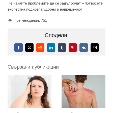
Не чакайте проблемите да се задълбочат – потърсете
експертна подкрепа удобно и навременно!
Преглеждания:
751
Сподели:
Facebook
X
Reddit
LinkedIn
Tumblr
Pinterest
Vk
Електронн
поща:
Свързани публикации