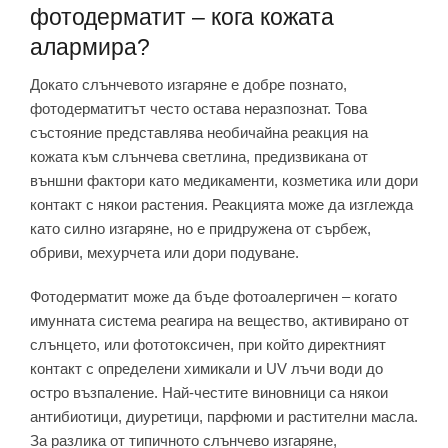
фотодерматит – кога кожата
алармира?
Докато слънчевото изгаряне е добре познато,
фотодерматитът често остава неразпознат. Това
състояние представлява необичайна реакция на
кожата към слънчева светлина, предизвикана от
външни фактори като медикаменти, козметика или дори
контакт с някои растения. Реакцията може да изглежда
като силно изгаряне, но е придружена от сърбеж,
обриви, мехурчета или дори подуване.
Фотодерматит може да бъде фотоалергичен – когато
имунната система реагира на вещество, активирано от
слънцето, или фототоксичен, при който директният
контакт с определени химикали и UV лъчи води до
остро възпаление. Най-честите виновници са някои
антибиотици, диуретици, парфюми и растителни масла.
За разлика от типичното слънчево изгаряне,