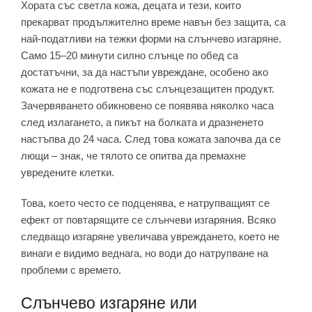
Хората със светла кожа, децата и тези, които
прекарват продължително време навън без защита, са
най-податливи на тежки форми на слънчево изгаряне.
Само 15–20 минути силно слънце по обед са
достатъчни, за да настъпи увреждане, особено ако
кожата не е подготвена със слънцезащитен продукт.
Зачервяването обикновено се появява няколко часа
след излагането, а пикът на болката и дразненето
настъпва до 24 часа. След това кожата започва да се
лющи – знак, че тялото се опитва да премахне
увредените клетки.
Това, което често се подценява, е натрупващият се
ефект от повтарящите се слънчеви изгаряния. Всяко
следващо изгаряне увеличава увреждането, което не
винаги е видимо веднага, но води до натрупване на
проблеми с времето.
Слънчево изгаряне или