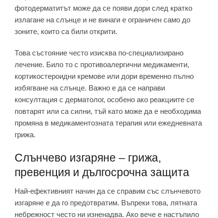
фотодерматитът може да се появи дори след кратко
излагане на слънце и не винаги е ограничен само до
зоните, които са били открити.
Това състояние често изисква по-специализирано
лечение. Било то с противоалергични медикаменти,
кортикостероидни кремове или дори временно пълно
избягване на слънце. Важно е да се направи
консултация с дерматолог, особено ако реакциите се
повтарят или са силни, тъй като може да е необходима
промяна в медикаментозната терапия или ежедневната
грижа.
Слънчево изгаряне – грижа,
превенция и дългосрочна защита
Най-ефективният начин да се справим със слънчевото
изгаряне е да го предотвратим. Въпреки това, лятната
небрежност често ни изненадва. Ако вече е настъпило