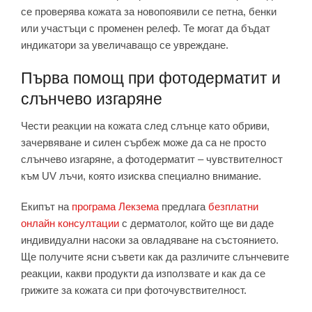
се проверява кожата за новопоявили се петна, бенки
или участъци с променен релеф. Те могат да бъдат
индикатори за увеличаващо се увреждане.
Първа помощ при фотодерматит и
слънчево изгаряне
Чести реакции на кожата след слънце като обриви,
зачервяване и силен сърбеж може да са не просто
слънчево изгаряне, а фотодерматит – чувствителност
към UV лъчи, която изисква специално внимание.
Екипът на
програма Лекзема
предлага
безплатни
онлайн консултации
с дерматолог, който ще ви даде
индивидуални насоки за овладяване на състоянието.
Ще получите ясни съвети как да различите слънчевите
реакции, какви продукти да използвате и как да се
грижите за кожата си при фоточувствителност.