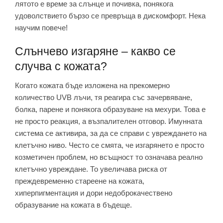
лятото е време за слънце и почивка, понякога
удоволствието бързо се превръща в дискомфорт. Нека
научим повече!
Слънчево изгаряне – какво се
случва с кожата?
Когато кожата бъде изложена на прекомерно
количество UVB лъчи, тя реагира със зачервяване,
болка, парене и понякога образуване на мехури. Това е
не просто реакция, а възпалителен отговор. Имунната
система се активира, за да се справи с увреждането на
клетъчно ниво. Често се смята, че изгарянето е просто
козметичен проблем, но всъщност то означава реално
клетъчно увреждане. То увеличава риска от
преждевременно стареене на кожата,
хиперпигментация и дори недоброкачествено
образувание на кожата в бъдеще.