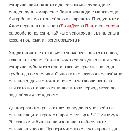
изгаряне, най-важното е да се започне охлаждане –
хладен душ, компреси с Лайка или вода с малко сода
бикарбонат могат да облекчат паренето. Продуктите с
Алое вера или пантенол (
ДжинДжира Пантенол спрей
)
са особено полезни, тъй като успокояват възпалената
кожа и подпомагат регенерацията ѝ.
Хидратацията е от ключово значение – както външно,
така и вътрешно. Кожата, която се лекува от слънчево
изгаряне, губи много влага, така че приемът на вода
трябва да се увеличи. Също така е важно да се избягва
слънцето, докато кожата не се възстанови напълно,
тъй като повторното излагане в този период може да
задълбочи увреждането.
Дългосрочната грижа включва редовна употреба на
слънцезащитен крем с широк спектър и SPF минимум
30, както и избягване на излагане в най-силните
слънчеви часове. Препоръчително е всяка пролет да