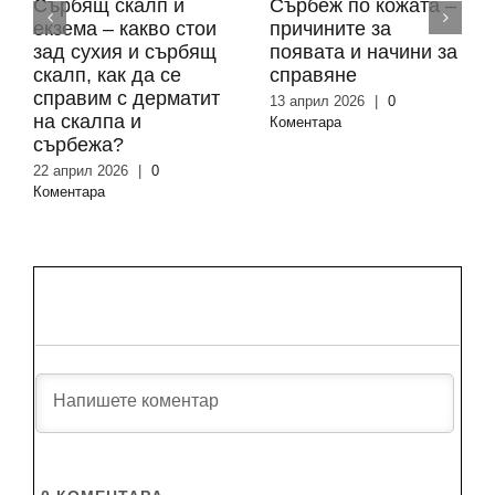
Сърбящ скалп и
Сърбеж по кожата –
екзема – какво стои
причините за
зад сухия и сърбящ
появата и начини за
скалп, как да се
справяне
справим с дерматит
13 април 2026
|
0
на скалпа и
Коментара
сърбежа?
22 април 2026
|
0
Коментара