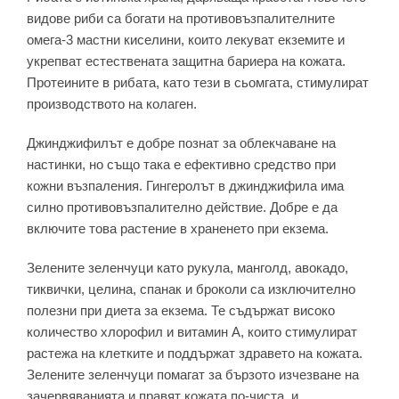
видове риби са богати на противовъзпалителните
омега-3 мастни киселини, които лекуват екземите и
укрепват естествената защитна бариера на кожата.
Протеините в рибата, като тези в сьомгата, стимулират
производството на колаген.
Джинджифилът е добре познат за облекчаване на
настинки, но също така е ефективно средство при
кожни възпаления. Гингеролът в джинджифила има
силно противовъзпалително действие. Добре е да
включите това растение в храненето при екзема.
Зелените зеленчуци като рукула, манголд, авокадо,
тиквички, целина, спанак и броколи са изключително
полезни при диета за екзема. Те съдържат високо
количество хлорофил и витамин А, които стимулират
растежа на клетките и поддържат здравето на кожата.
Зелените зеленчуци помагат за бързото изчезване на
зачервяванията и правят кожата по-чиста, и