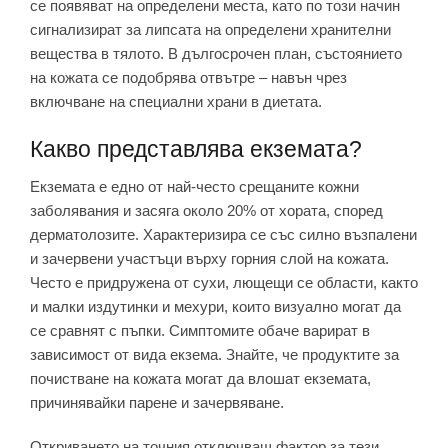
се появяват на определени места, като по този начин
сигнализират за липсата на определени хранителни
вещества в тялото. В дългосрочен план, състоянието
на кожата се подобрява отвътре – навън чрез
включване на специални храни в диетата.
Какво представлява екземата?
Екземата е едно от най-често срещаните кожни
заболявания и засяга около 20% от хората, според
дерматолозите. Характеризира се със силно възпалени
и зачервени участъци върху горния слой на кожата.
Често е придружена от сухи, лющещи се области, както
и малки издутинки и мехури, които визуално могат да
се сравнят с пъпки. Симптомите обаче варират в
зависимост от вида екзема. Знайте, че продуктите за
почистване на кожата могат да влошат екземата,
причинявайки парене и зачервяване.
Откриването на точния отключващ фактор за тези