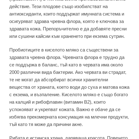
действие. Тези плодове също изобилстват на
антиоксиданти, които поддържат имунната система и
осигуряват здрава чревна флора, която е ключова за
здравата кожа. Препоръчително е да добавяте пресни
или сушени кайсии към храненето при екзема сутрин.
Пробиотиците в киселото мляко са съществени за
здравата чревна флора. Чревната флора е трудно да
се поддържа в баланс, тъй като в червата има около
2000 различни вида бактерии. Ако червата ви страдат,
те не могат да абсорбират всички хранителни
вещества от храната, което води до суха и матова кожа
с екзема, и възпаление. Киселото мляко е също богато
на калций и рибофлавин (витамин B2), които
успокояват и укрепват кожата. Важно е обаче да се
избягва прекомерната консумация на млечни продукти,
тъй като тя може да причини акне.
Рибата е истинска храна, даряваща красота. Повечето