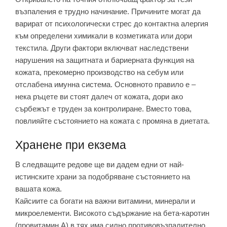
възпаления е трудно начинание. Причините могат да
варират от психологически стрес до контактна алергия
към определени химикали в козметиката или дори
текстила. Други фактори включват наследствени
нарушения на защитната и бариерната функция на
кожата, прекомерно производство на себум или
отслабена имунна система. Основното правило е –
нека ръцете ви стоят далеч от кожата, дори ако
сърбежът е труден за контролиране. Вместо това,
повлияйте състоянието на кожата с промяна в диетата.
Хранене при екзема
В следващите редове ще ви дадем едни от най-
истинските храни за подобряване състоянието на
вашата кожа.
Кайсиите са богати на важни витамини, минерали и
микроелементи. Високото съдържание на бета-каротин
(провитамин А) в тях има силно противовъзпалително