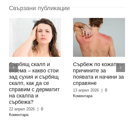
Свързани публикации
Сърбящ скалп и
Сърбеж по кожата –
екзема – какво стои
причините за
зад сухия и сърбящ
появата и начини за
скалп, как да се
справяне
справим с дерматит
13 април 2026
|
0
на скалпа и
Коментара
сърбежа?
22 април 2026
|
0
Коментара