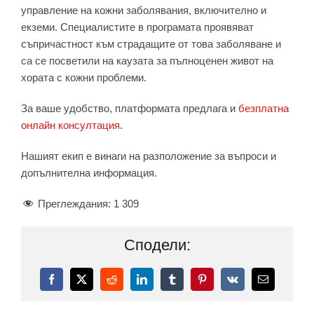
управление на кожни заболявания, включително и
екземи. Специалистите в програмата проявяват
съпричастност към страдащите от това заболяване и
са се посветили на каузата за пълноценен живот на
хората с кожни проблеми.
За ваше удобство, платформата предлага и
безплатна
онлайн консултация
.
Нашият екип е винаги на разположение за въпроси и
допълнителна информация.
Преглеждания:
1 309
Сподели:
Facebook
X
Reddit
LinkedIn
Tumblr
Pinterest
Vk
Електронн
поща: