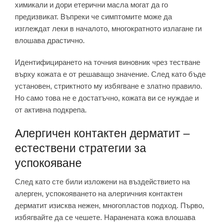
химикали и дори етерични масла могат да го
предизвикат. Въпреки че симптомите може да
изглеждат леки в началото, многократното излагане ги
влошава драстично.
Идентифицирането на точния виновник чрез тестване
върху кожата е от решаващо значение. След като бъде
установен, стриктното му избягване е златно правило.
Но само това не е достатъчно, кожата ви се нуждае и
от активна подкрепа.
Алергичен контактен дерматит –
естествени стратегии за
успокояване
След като сте били изложени на въздействието на
алерген, успокояването на алергичния контактен
дерматит изисква нежен, многопластов подход. Първо,
избягвайте да се чешете. Наранената кожа влошава