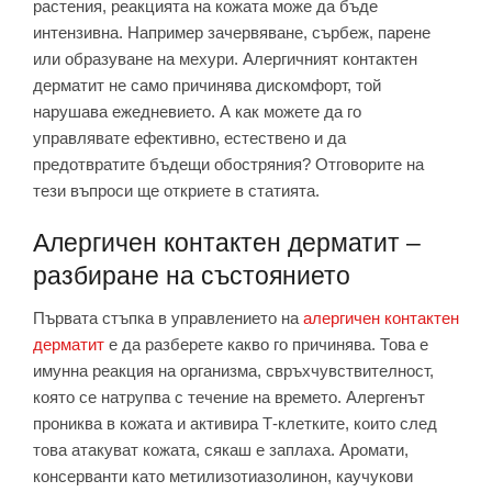
растения, реакцията на кожата може да бъде
интензивна. Например зачервяване, сърбеж, парене
или образуване на мехури. Алергичният контактен
дерматит не само причинява дискомфорт, той
нарушава ежедневието. А как можете да го
управлявате ефективно, естествено и да
предотвратите бъдещи обостряния? Отговорите на
тези въпроси ще откриете в статията.
Алергичен контактен дерматит –
разбиране на състоянието
Първата стъпка в управлението на
алергичен контактен
дерматит
е да разберете какво го причинява. Това е
имунна реакция на организма, свръхчувствителност,
която се натрупва с течение на времето. Алергенът
прониква в кожата и активира Т-клетките, които след
това атакуват кожата, сякаш е заплаха. Аромати,
консерванти като метилизотиазолинон, каучукови