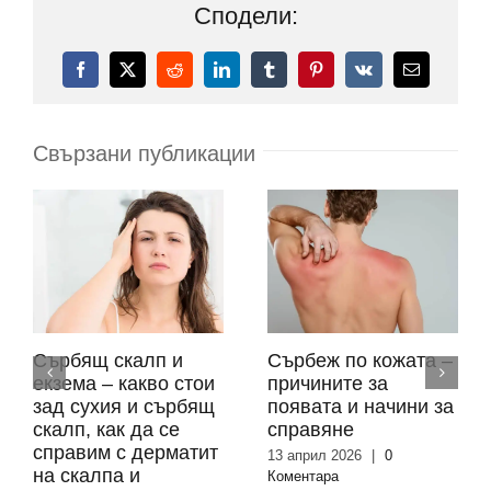
Сподели:
Facebook
X
Reddit
LinkedIn
Tumblr
Pinterest
Vk
Електронн
поща:
Свързани публикации
Сърбящ скалп и
Сърбеж по кожата –
екзема – какво стои
причините за
зад сухия и сърбящ
появата и начини за
скалп, как да се
справяне
справим с дерматит
13 април 2026
|
0
на скалпа и
Коментара