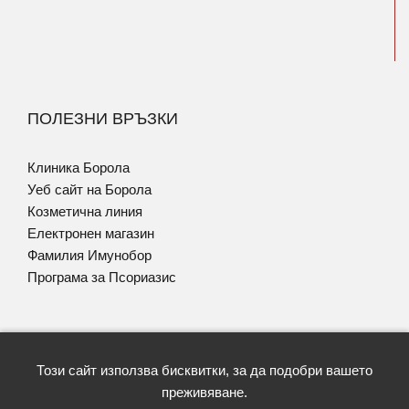
ПОЛЕЗНИ ВРЪЗКИ
Клиника Борола
Уеб сайт на Борола
Козметична линия
Електронен магазин
Фамилия Имунобор
Програма за Псориазис
Този сайт използва бисквитки, за да подобри вашето
Copyright © 2026 | Lekzema | Всички права запазени |
преживяване.
Условия за ползване
|
Политика GDPR
| Уеб дизайн и SEO