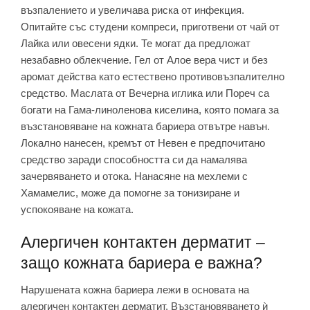
възпалението и увеличава риска от инфекция.
Опитайте със студени компреси, приготвени от чай от
Лайка или овесени ядки. Те могат да предложат
незабавно облекчение. Гел от Алое вера чист и без
аромат действа като естествено противовъзпалително
средство. Маслата от Вечерна иглика или Пореч са
богати на Гама-линоленова киселина, която помага за
възстановяване на кожната бариера отвътре навън.
Локално нанесен, кремът от Невен е предпочитано
средство заради способността си да намалява
зачервяването и отока. Нанасяне на мехлеми с
Хамамелис, може да помогне за тонизиране и
успокояване на кожата.
Алергичен контактен дерматит –
защо кожната бариера е важна?
Нарушената кожна бариера лежи в основата на
алергичен контактен дерматит. Възстановяването ѝ