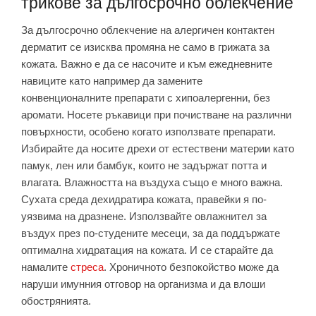
трикове за дългосрочно облекчение
За дългосрочно облекчение на алергичен контактен
дерматит се изисква промяна не само в грижата за
кожата. Важно е да се насочите и към ежедневните
навиците като например да замените
конвенционалните препарати с хипоалергенни, без
аромати. Носете ръкавици при почистване на различни
повърхности, особено когато използвате препарати.
Избирайте да носите дрехи от естествени материи като
памук, лен или бамбук, които не задържат потта и
влагата. Влажността на въздуха също е много важна.
Сухата среда дехидратира кожата, правейки я по-
уязвима на дразнене. Използвайте овлажнител за
въздух през по-студените месеци, за да поддържате
оптимална хидратация на кожата. И се старайте да
намалите
стреса
. Хроничното безпокойство може да
наруши имунния отговор на организма и да влоши
обострянията.