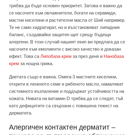
трябва да бъде основен приоритет. Затова е важно да
се насочите към овлажнители, богати на серамиди,
мастни киселини и растителни масла от Ший например.
Те не само хидратират, но и възстановяват липидния
баланс, създавайки защитен щит срещу бъдещи
алергени. В този случай нашият екип ви предлага да се
насочите към емолиенти с високо качество и доказан
ефект. Това са
Липобаза крем
за през деня и
Нанобаза
крем
за нощна грижа.
Диетата също е важна. Омега-3 мастните киселини,
открити в лененото семе и рибеното масло, намаляват
системното възпаление и поддържат устойчивостта на
кожата. Нивата на витамин D трябва да се следят, тъй
като дефицитите са свързани с повишена тежест на
дерматита.
Алергичен контактен дерматит –