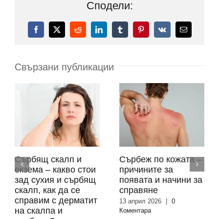
Сподели:
Facebook
X
Reddit
LinkedIn
Tumblr
Pinterest
Vk
Електронн
поща:
Свързани публикации
Сърбящ скалп и
Сърбеж по кожата –
екзема – какво стои
причините за
зад сухия и сърбящ
появата и начини за
скалп, как да се
справяне
справим с дерматит
13 април 2026
|
0
на скалпа и
Коментара