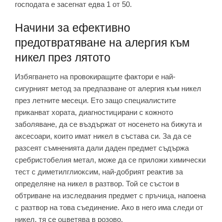
господата е засегнат едва 1 от 50.
Начини за ефективно
предотвратяване на алергия към
никел през лятото
Избягването на провокиращите фактори е най-
сигурният метод за предпазване от алергия към никел
през летните месеци. Ето защо специалистите
приканват хората, диагностицирани с кожното
заболяване, да се въздържат от носенето на бижута и
аксесоари, които имат никел в състава си. За да се
разсеят съмненията дали даден предмет съдържа
сребристобелия метал, може да се приложи химически
тест с диметилглиоксим, най-добрият реактив за
определяне на никел в разтвор. Той се състои в
обтриване на изследвания предмет с пръчица, напоена
с разтвор на това съединение. Ако в него има следи от
никел, тя се оцветява в розово.