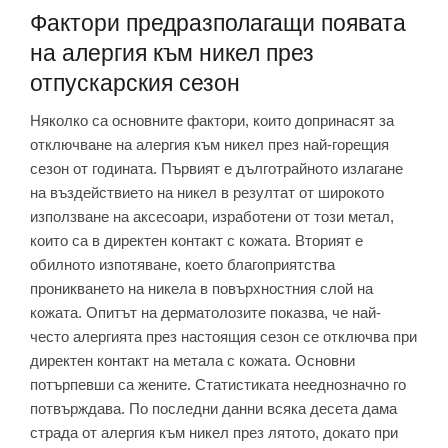
Фактори предразполагащи появата
на алергия към никел през
отпускарския сезон
Няколко са основните фактори, които допринасят за
отключване на алергия към никел през най-горещия
сезон от годината. Първият е дълготрайното излагане
на въздействието на никел в резултат от широкото
използване на аксесоари, изработени от този метал,
които са в директен контакт с кожата. Вторият е
обилното изпотяване, което благоприятства
проникването на никела в повърхностния слой на
кожата. Опитът на дерматолозите показва, че най-
често алергията през настоящия сезон се отключва при
директен контакт на метала с кожата. Основни
потърпевши са жените. Статистиката нееднозначно го
потвърждава. По последни данни всяка десета дама
страда от алергия към никел през лятото, докато при