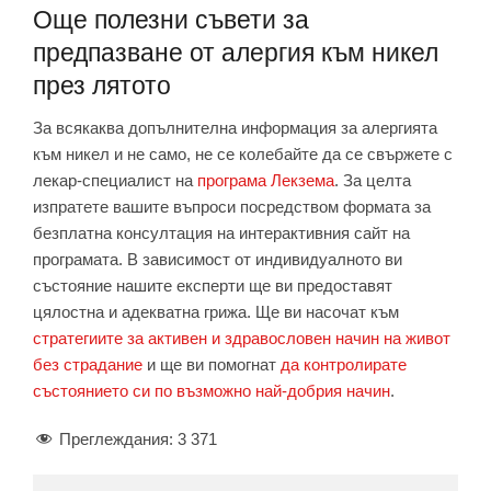
Още полезни съвети за
предпазване от алергия към никел
през лятото
За всякаква допълнителна информация за алергията
към никел и не само, не се колебайте да се свържете с
лекар-специалист на
програма Лекзема
. За целта
изпратете вашите въпроси посредством формата за
безплатна консултация на интерактивния сайт на
програмата. В зависимост от индивидуалното ви
състояние нашите експерти ще ви предоставят
цялостна и адекватна грижа. Ще ви насочат към
стратегиите за активен и здравословен начин на живот
без страдание
и ще ви помогнат
да контролирате
състоянието си по възможно най-добрия начин
.
Преглеждания:
3 371