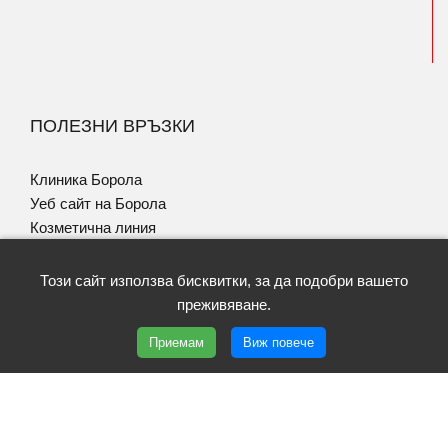
ПОЛЕЗНИ ВРЪЗКИ
Клиника Борола
Уеб сайт на Борола
Козметична линия
Електронен магазин
Фамилия Имунобор
Този сайт използва бисквитки, за да подобри вашето
Програма за Псориазис
преживяване.
Приемам
Виж повече
Copyright © 2026 | Lekzema | Всички права запазени |
Условия за ползване
|
Политика GDPR
| Уеб дизайн и SEO