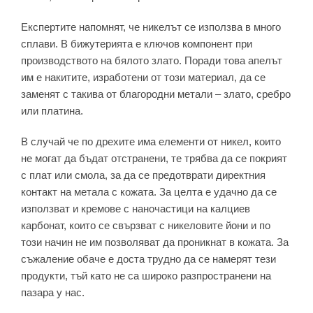
Експертите напомнят, че никелът се използва в много
сплави. В бижутерията е ключов компонент при
производството на бялото злато. Поради това апелът
им е накитите, изработени от този материал, да се
заменят с такива от благородни метали – злато, сребро
или платина.
В случай че по дрехите има елементи от никел, които
не могат да бъдат отстранени, те трябва да се покрият
с плат или смола, за да се предотврати директния
контакт на метала с кожата. За целта е удачно да се
използват и кремове с наночастици на калциев
карбонат, които се свързват с никеловите йони и по
този начин не им позволяват да проникнат в кожата. За
съжаление обаче е доста трудно да се намерят тези
продукти, тъй като не са широко разпространени на
пазара у нас.