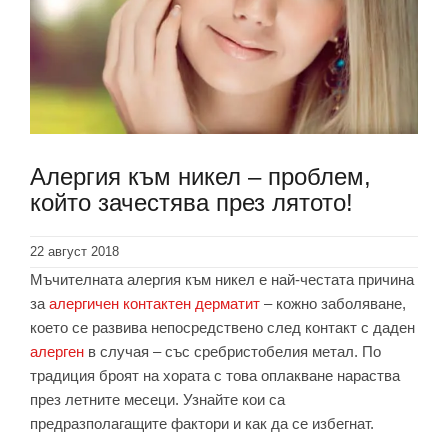
Алергия към никел – проблем,
който зачестява през лятото!
22 август 2018
Мъчителната алергия към никел е най-честата причина
за
алергичен контактен дерматит
– кожно заболяване,
което се развива непосредствено след контакт с даден
алерген
в случая – със сребристобелия метал. По
традиция броят на хората с това оплакване нараства
през летните месеци. Узнайте кои са
предразполагащите фактори и как да се избегнат.