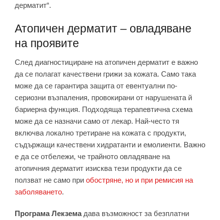
дерматит“.
Атопичен дерматит – овладяване
на проявите
След диагностициране на атопичен дерматит е важно
да се полагат качествени грижи за кожата. Само така
може да се гарантира защита от евентуални по-
сериозни възпаления, провокирани от нарушената й
бариерна функция. Подходяща терапевтична схема
може да се назначи само от лекар. Най-често тя
включва локално третиране на кожата с продукти,
съдържащи качествени хидратанти и емолиенти. Важно
е да се отбележи, че трайното овладяване на
атопичния дерматит изисква тези продукти да се
ползват не само при
обостряне, но и при ремисия на
заболяването
.
Програма Лекзема
дава възможност за безплатни