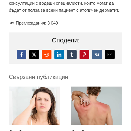
консултации с водещи специалисти, които могат да
бъдат от полза за всеки пациент с атопичен дерматит.
Преглеждания:
3 049
Сподели:
Facebook
X
Reddit
LinkedIn
Tumblr
Pinterest
Vk
Електронн
поща:
Свързани публикации