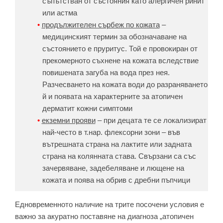
съпътстван от състояния като алергичен ринит
или астма
продължителен сърбеж по кожата
–
медицинският термин за обозначаване на
състоянието е пруритус. Той е провокиран от
прекомерното съхнене на кожата вследствие
повишената загуба на вода през нея.
Разчесването на кожата води до разраняването
й и появата на характерните за атопичен
дерматит кожни симптоми
екземни прояви
– при децата те се локализират
най-често в т.нар. флексорни зони – във
вътрешната страна на лактите или задната
страна на колянната става. Свързани са със
зачервяване, задебеляване и лющене на
кожата и поява на обрив с дребни пъпчици
Едновременното наличие на трите посочени условия е
важно за акуратно поставяне на диагноза „атопичен