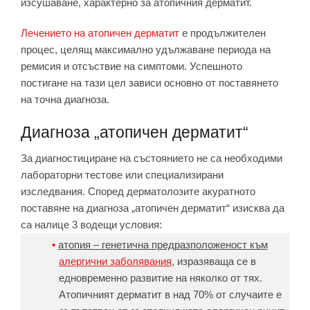
изсушаване, характерно за атопичния дерматит.
Лечението на атопичен дерматит
е продължителен
процес, целящ максимално удължаване периода на
ремисия и отсъствие на симптоми. Успешното
постигане на тази цел зависи основно от поставянето
на точна диагноза.
Диагноза „атопичен дерматит“
За диагностициране на състоянието не са необходими
лабораторни тестове или специализирани
изследвания. Според дерматолозите акуратното
поставяне на диагноза „атопичен дерматит“ изисква да
са налице 3 водещи условия:
атопия – генетична предразположеност към
алергични заболявания
, изразяваща се в
едновременно развитие на няколко от тях.
Атопичният дерматит в над 70% от случаите е