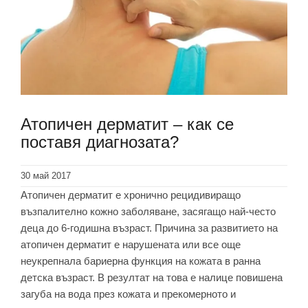
Атопичен дерматит – как се
поставя диагнозата?
30 май 2017
Атопичен дерматит е хронично рецидивиращо
възпалително кожно заболяване, засягащо най-често
деца до 6-годишна възраст. Причина за развитието на
атопичен дерматит е нарушената или все още
неукрепнала бариерна функция на кожата в ранна
детска възраст. В резултат на това е налице повишена
загуба на вода през кожата и прекомерното и