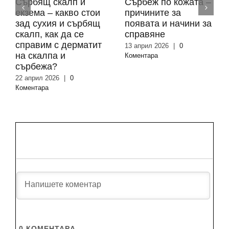
Сърбящ скалп и
Сърбеж по кожата –
екзема – какво стои
причините за
зад сухия и сърбящ
появата и начини за
скалп, как да се
справяне
справим с дерматит
13 април 2026
|
0
на скалпа и
Коментара
сърбежа?
22 април 2026
|
0
Коментара
0
КОМЕНТАРA