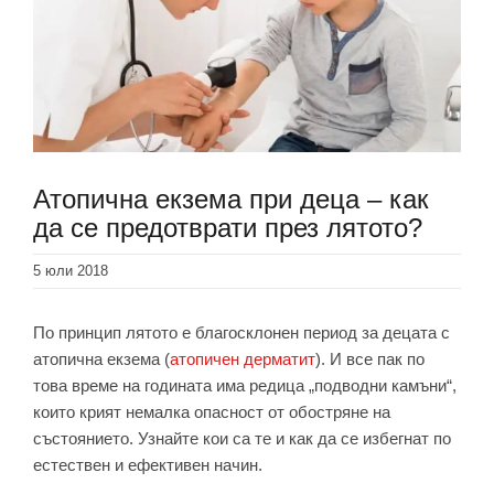
Атопична екзема при деца – как
да се предотврати през лятото?
5 юли 2018
По принцип лятото е благосклонен период за децата с
атопична екзема (
атопичен дерматит
). И все пак по
това време на годината има редица „подводни камъни“,
които крият немалка опасност от обостряне на
състоянието. Узнайте кои са те и как да се избегнат по
естествен и ефективен начин.