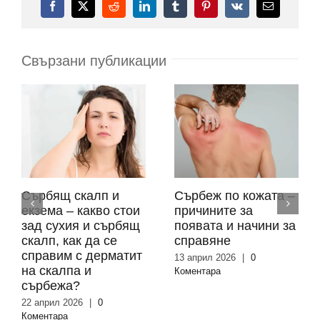
Facebook
X
Reddit
LinkedIn
Tumblr
Pinterest
Vk
Електронн
поща:
Свързани публикации
Сърбящ скалп и
Сърбеж по кожата –
екзема – какво стои
причините за
зад сухия и сърбящ
появата и начини за
скалп, как да се
справяне
справим с дерматит
13 април 2026
|
0
на скалпа и
Коментара
сърбежа?
22 април 2026
|
0
Коментара