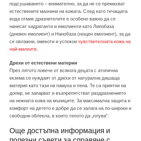
подсушаването – внимателно, за да не се премахват
естествените мазнини на кожата. След като течащата
вода отмие дразнителите е особено важно да се
нанесат хидратанти и емолиенти като Липобаза
(дневен емолиент) и Нанобаза (нощен емолиент), за да
се овлажни, омекоти и успокои
чувствителната кожа на
най-малките
.
Дрехи от естествени материи
През лятото повече от всякога децата с атопична
екзема се нуждаят от дрехи от натурална дишаща
материя като тази на памука и лена. Те са приятни на
допир, не запарват и възпрепятстват раздразнението
на нежната кожа на мъниците. За максимална защита и
комфорт на детето е добре да се залага на по-широки и
свободни облекла, в които тялото да „плува“.
Още достъпна информация и
полезни съвети за справяне с