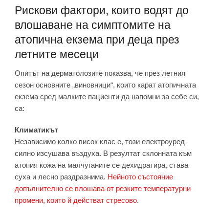
Рискови фактори, които водят до
влошаване на симптомите на
атопична екзема при деца през
летните месеци
Опитът на дерматолозите показва, че през летния
сезон основните „виновници“, които карат атопичната
екзема сред малките пациенти да напомни за себе си,
са:
Климатикът
Независимо колко висок клас е, този електроуред
силно изсушава въздуха. В резултат склонната към
атопия кожа на малчуганите се дехидратира, става
суха и лесно раздразнима.
Нейното състояние
допълнително се влошава от резките температурни
промени, които й действат стресово
.