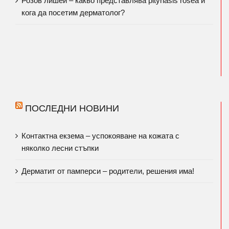
Розов лишей – какво представлява pityriasis rosea и
кога да посетим дерматолог?
ПОСЛЕДНИ НОВИНИ
Контактна екзема – успокояване на кожата с
няколко лесни стъпки
Дерматит от памперси – родители, решения има!