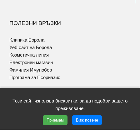
ПОЛЕЗНИ ВРЪЗКИ
Клиника Борола
Уеб сайт на Борола
Козметична линия
Електронен магазин
Фамилия Имунобор
Програма за Псориазис
Този сайт използва бисквитки, за да подобри вашето
преживяване.
Copyright © 2026 | Lekzema | Всички права запазени |
Приемам
Виж повече
Условия за ползване
|
Политика GDPR
| Уеб дизайн и SEO
от Трибест