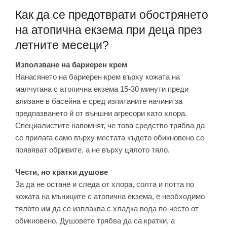
Как да се предотврати обострянето
на атопична екзема при деца през
летните месеци?
Използване на бариерен крем
Нанасянето на бариерен крем върху кожата на
малчугана с атопична екзема 15-30 минути преди
влизане в басейна е сред изпитаните начини за
предпазването й от външни агресори като хлора.
Специалистите напомнят, че това средство трябва да
се прилага само върху местата където обикновено се
появяват обривите, а не върху цялото тяло.
Чести, но кратки душове
За да не остане и следа от хлора, солта и потта по
кожата на мъниците с атопична екзема, е необходимо
тялото им да се изплаква с хладка вода по-често от
обикновено. Душовете трябва да са кратки, а