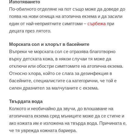
Изпотяването
По-обилното отделяне на пот също може да доведе до
поява на нови огнища на атопична екзема и да засили
един от най-неприятните симптоми –
сърбежа
при
децата през лятото.
Морската сол и хлорът в басейните
Въпреки че морската сол се отразява благотворно
върху детската кожа, в някои случаи тя може да
отключи или обостри симптомите на атопична екзема.
Относно хлора, който се слага за дезинфекция в
басейните, специалистите са категорични, че той е
силен дразнител за малчуганите с екзема.
Твърдата вода
Колкото и необичайно да звучи, до влошаване на
атопичната екзема сред мъниците може да се стигне и
ако кожата им е изложена на твърда вода. Причината е,
че тя уврежда кожната бариера.