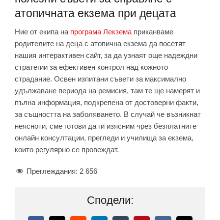
атопичната екзема при децата
Ние от екипа на
програма Лекзема
приканваме
родителите на деца с атопична екзема да посетят
нашия интерактивен сайт, за да узнаят още надеждни
стратегии за ефективен контрол над кожното
страдание. Освен изпитани съвети за максимално
удължаване периода на ремисия, там те ще намерят и
пълна информация, подкрепена от достоверни факти,
за същността на заболяването. В случай че възникнат
неясноти, сме готови да ги изясним чрез безплатните
онлайн консултации, прегледи и училища за екзема,
които регулярно се провеждат.
Преглеждания:
2 656
Сподели: