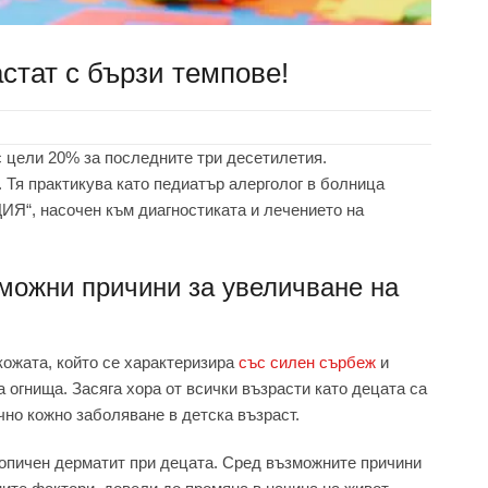
стат с бързи темпове!
 цели 20% за последните три десетилетия.
 Тя практикува като педиатър алерголог в болница
ИЯ“, насочен към диагностиката и лечението на
можни причини за увеличване на
кожата, който се характеризира
със силен сърбеж
и
 огнища. Засяга хора от всички възрасти като децата са
чно кожно заболяване в детска възраст.
атопичен дерматит при децата. Сред възможните причини