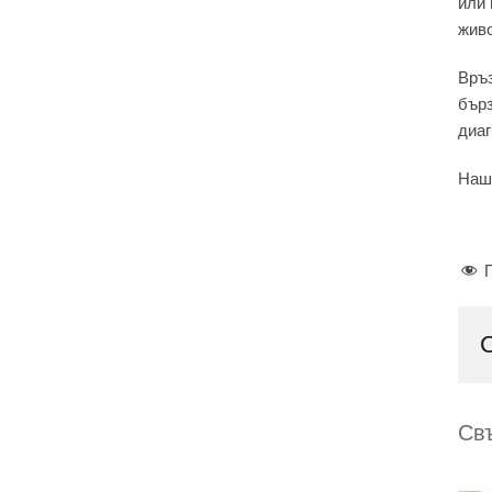
или 
живо
Връз
бърз
диаг
Наши
Св