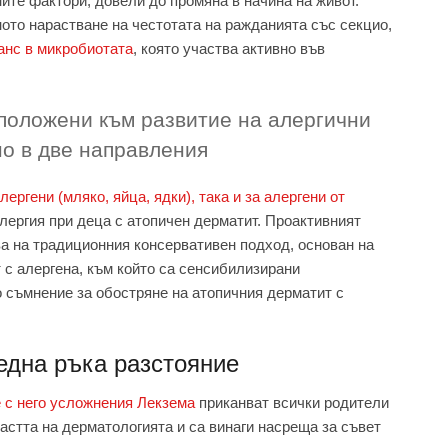
ните фактори, довели до промяна в начина на живот.
ото нарастване на честотата на ражданията със секцио,
анс в микробиотата
, която участва активно във
зположени към развитие на алергични
о в две направления
ергени (мляко, яйца, ядки), така и за алергени от
лергия при деца с атопичен дерматит. Проактивният
а на традиционния консервативен подход, основан на
т с алергена, към който са сенсибилизирани
о съмнение за обостряне на атопичния дерматит с
една ръка разстояние
 с него усложнения Лекзема
приканват всички родители
ластта на дерматологията и са винаги насреща за съвет