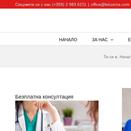
Skip
Свържете се с нас (+359) 2 983 6211
|
office@lekzema.com
to
content
НАЧАЛО
ЗА НАС
Ти си в:
Нача
Vie
Безплатна консултация
Larg
Ima