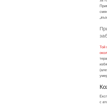
за т
Прим
смян
„въз
Пр
за
Той 
окол
тера
избя
(але
умер
Ко
Екс
с ат