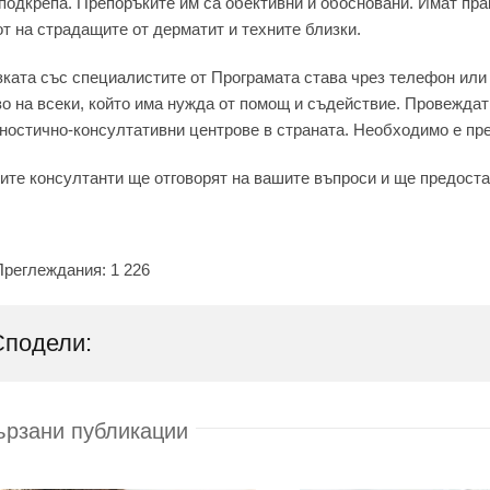
подкрепа. Препоръките им са обективни и обосновани. Имат пра
т на страдащите от дерматит и техните близки.
ката със специалистите от Програмата става чрез телефон ил
о на всеки, който има нужда от помощ и съдействие. Провеждат
ностично-консултативни центрове в страната. Необходимо е пр
те консултанти ще отговорят на вашите въпроси и ще предоста
Преглеждания:
1 226
Сподели:
ързани публикации