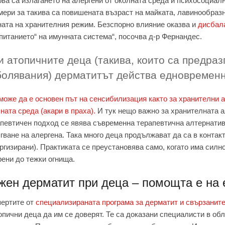
ова са излагането на алергени от околната среда и психосоциал
ери за такива са повишената възраст на майката, лавинообразн
ата на хранителния режим. Безспорно влияние оказва и
дисбал
питанието“ на имунната система“, посочва д-р Фернандес.
и атопичните деца (такива, които са предра
болявания) дерматитът действа едновременн
може да е основен път на сенсибилизация както за хранителни ал
ната среда (акари в праха).
И тук нещо важно за хранителната а
певтичен подход се явява съвременна терапевтична алтернатив
гване на алергена. Така много деца продължават да са в контак
ргизирани). Практиката се преустановява само, когато има силн
ени до тежки огнища.
жен дерматит при деца – помощта е на 
пертите от
специализираната програма за дерматит и свързаните
опични деца да им се доверят. Те са доказани специалисти в об