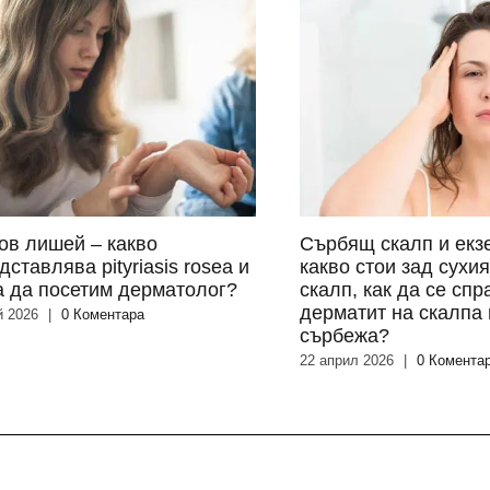
ов лишей – какво
Сърбящ скалп и екз
дставлява pityriasis rosea и
какво стои зад сухи
а да посетим дерматолог?
скалп, как да се спр
дерматит на скалпа 
й 2026
|
0 Коментара
сърбежа?
22 април 2026
|
0 Комента