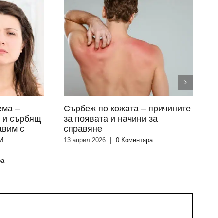
ема –
Сърбеж по кожата – причините
О
я и сърбящ
за появата и начини за
п
авим с
справяне
к
и
13 април 2026
|
0 Коментара
2
ра