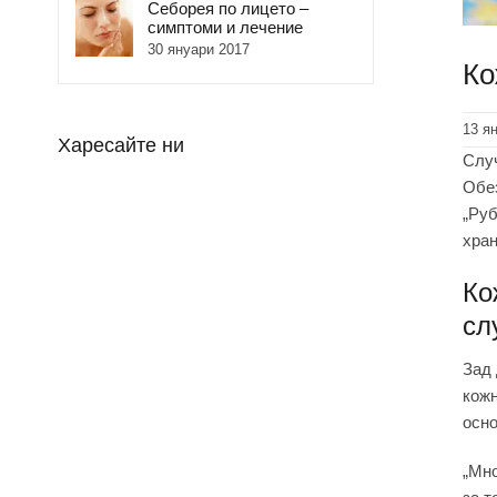
Себорея по лицето –
симптоми и лечение
30 януари 2017
Ко
13 я
Харесайте ни
Слу
Обез
„Руб
хран
Ко
сл
Зад 
кожн
осно
„Мно