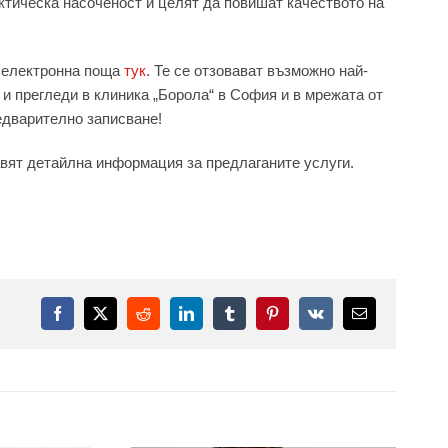
ктическа насоченост и целят да повишат качеството на
и електронна поща
тук
. Те се отзовават възможно най-
 и прегледи в клиника „Борола“ в София и в мрежата от
едварително записване!
вят детайлна информация за предлаганите услуги.
Facebook
X
Reddit
LinkedIn
Tumblr
Pinterest
Vk
Електронна
поща: