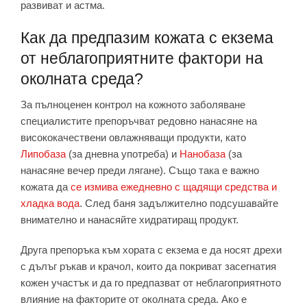
развиват и астма.
Как да предпазим кожата с екзема
от неблагоприятните фактори на
околната среда?
За пълноценен контрол на кожното заболяване
специалистите препоръчват редовно нанасяне на
висококачествени овлажняващи продукти, като
Липобаза
(за дневна употреба) и
Нанобаза
(за
нанасяне вечер преди лягане). Също така е важно
кожата да
се измива ежедневно с щадящи средства и
хладка вода
. След баня задължително подсушавайте
внимателно и нанасяйте хидратиращ продукт.
Друга препоръка към хората с екзема е да носят дрехи
с дълъг ръкав и крачол, които да покриват засегнатия
кожен участък и да го предпазват от неблагоприятното
влияние на факторите от околната среда. Ако е