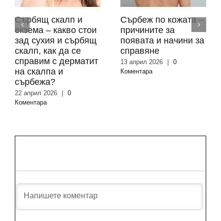
Сърбящ скалп и
Сърбеж по кожата –
екзема – какво стои
причините за
зад сухия и сърбящ
появата и начини за
скалп, как да се
справяне
справим с дерматит
13 април 2026
|
0
на скалпа и
Коментара
сърбежа?
22 април 2026
|
0
Коментара