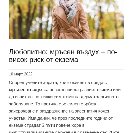
Любопитно: мръсен въздух = по-
висок риск от екзема
10 март 2022
Според учените хората, които живеят в среда с
мръсен въздух
са по-склонни да развият
екзема
или
да изпитват по-тежки симптоми на дерматологичното
заболяване. То протича със силен сърбеж,
зачервяване и раздразнение на засегнатия кожен
участък. Има данни, че през последните години от
екзема страдат 3 пъти повече хора в
индустриализираните държави в сравнение със 70-те