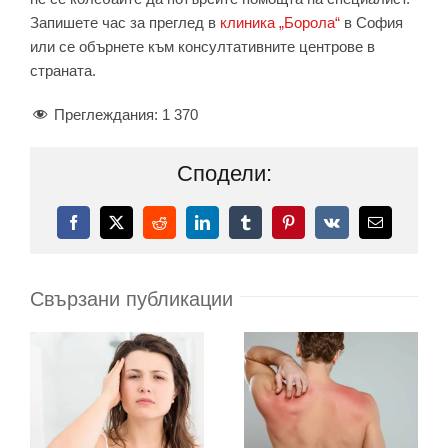
Запишете час за преглед в
клиника „Борола“
в София
или се обърнете към консултативните центрове в
страната.
Преглеждания:
1 370
Сподели:
Facebook
X
Reddit
LinkedIn
Tumblr
Pinterest
Vk
Електронн
поща:
Свързани публикации