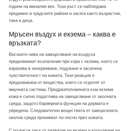
години на миналия век. Този ръст се наблюдава
предимно в градските райони и засяга както възрастни,
така и деца.
Мръсен въздух и екзема – каква е
връзката?
Високите нива на замърсяване на въздуха
предизвикват възпаление при хора с екзема, което се
изразява в зачервяване, подуване и засилена
чувствителност на кожата. Тази реакция е
предизвикана от вещества, които се отделят от
имунната система. Предразположената към екзема
кожа е силно податлива на замърсяване от околната
среда, защото бариерната функция на дермата е
увредена. Следователно веществата от замърсената
околна среда проникват по-лесно през кожата.
С по-висок риск от развитие на екзема и влошаване на