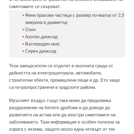
симптомите се свързват:
Фини прахови частици с размер по-малък от 2,5
микрона в диаметър
Озон
Азотен диоксид
Въглероден окис
Серен диоксид
Тези замърсители се отделят в околната среда от
дейността на електроцентрали, автомобили,
строителни обекти, промишлени пещи и др. Ето защо
са по-разпространени в градските райони.
Мръсният въздух също така може да предизвика
раздразнение на белите дробове и да доведе до
развитието на астма или да изостри симптомите на
заболяването. Тази информация е особен полезна за
хората с екзема, защото около една четвърт от тях