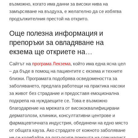
възможно, когато има данни за високи нива на
замърсяване на въздуха, е желателно да се избягва
продължителния престой на открито.
Още полезна информация и
препоръки за овладяване на
екзема ще откриете на…
Сайтът на
програма Лекзема
, който има една ясна цел
– да бъде в помощ на пациентите с екзема и техните
близки. Програмата подобрява осведомеността за
заболяването, предлага работещи на практика насоки
за живот без страдание и предоставя емоционална
подкрепа на нуждаещите се. Това е възможно
благодарение на мрежата от висококвалифицирани
дерматолози, клиники, консултативни центрове и
фармацевтичната индустрия, обединени на едно място
от общата кауза. Ако страдате от кожното заболяване
не се колебайте да потърсите помощта на специалист.