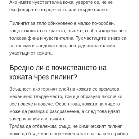
Ако имате чувствителна кожа, уверете се, че не
ексфолирате твърде често или твърде силно.
Пилингът за тяло обикновено е малко по-особен,
защото кожата на краката, ръцете, гърба и корема не е
толкова фина и чувствителна. Тук частиците в него са
по-големи и следователно, по-щадящи за големи
участъци от кожата.
Вредно ли е почистването на
кожата чрез пилинг?
Всъщност, ако горният слой на кожата се премахва
механично твърде често, той ще образува люспички
все повече и повече. Освен това, кожата на лицето
може да реагира с раздразнение, а след това идват
зачервяванията и пъпките.
Трябва да отбележим, също, че химическият пилинг
може да бъде много агресивен и затова, за него трябва