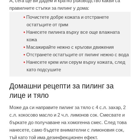
А, сега ще ви дадем и кратко ръководство какви са
правилните стъпки за пилинг у дома:
Почистете добре кожата и отстранете
остатъците от грим
Нанесете пилинга върху все още влажната
кожа
Масажирайте нежно с кръгови движения
Отстранете остатъците от пилинг нежно с вода
Нанесете крем или серум върху кожата, след
като подсушите
Домашни рецепти за пилинг за
лице и тяло
Може да си направите пилинг за тяло с 4 с.л. захар, 2
с.л. кокосово масло и 2 ч.л. лимонов сок. Смесвате и
бъркате до получаване на хомогенна смес. След това
нанесете, само бъдете внимателни с лимоновия сок,
тъй като той има дезинфекционен ефект.