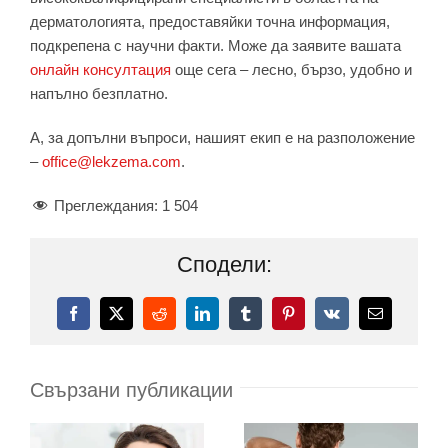
дерматологията, предоставяйки точна информация,
подкрепена с научни факти. Може да заявите вашата
онлайн консултация
още сега – лесно, бързо, удобно и
напълно безплатно.
А, за допълни въпроси, нашият екип е на разположение
–
office@lekzema.com
.
Преглеждания:
1 504
Сподели:
Facebook
X
Reddit
LinkedIn
Tumblr
Pinterest
Vk
Електронн
поща:
Свързани публикации