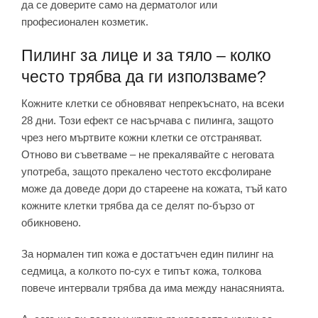
да се доверите само на дерматолог или
професионален козметик.
Пилинг за лице и за тяло – колко
често трябва да ги използваме?
Кожните клетки се обновяват непрекъснато, на всеки
28 дни. Този ефект се насърчава с пилинга, защото
чрез него мъртвите кожни клетки се отстраняват.
Отново ви съветваме – не прекалявайте с неговата
употреба, защото прекалено честото ексфолиране
може да доведе дори до стареене на кожата, тъй като
кожните клетки трябва да се делят по-бързо от
обикновено.
За нормален тип кожа е достатъчен един пилинг на
седмица, а колкото по-сух е типът кожа, толкова
повече интервали трябва да има между нанасянията.