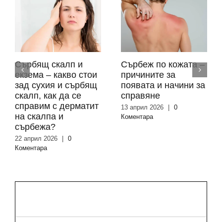
Сърбящ скалп и
Сърбеж по кожата –
екзема – какво стои
причините за
зад сухия и сърбящ
появата и начини за
скалп, как да се
справяне
справим с дерматит
13 април 2026
|
0
на скалпа и
Коментара
сърбежа?
22 април 2026
|
0
Коментара