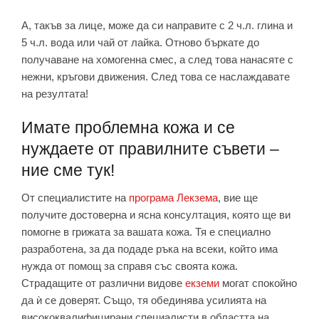
А, такъв за лице, може да си направите с 2 ч.л. глина и
5 ч.л. вода или чай от лайка. Отново бъркате до
получаване на хомогенна смес, а след това нанасяте с
нежни, кръгови движения. След това се наслаждавате
на резултата!
Имате проблемна кожа и се
нуждаете от правилните съвети –
ние сме тук!
От специалистите на
програма Лекзема
, вие ще
получите достоверна и ясна консултация, която ще ви
помогне в грижата за вашата кожа. Тя е специално
разработена, за да подаде ръка на всеки, който има
нужда от помощ за справя със своята кожа.
Страдащите от различни видове
екземи
могат спокойно
да ѝ се доверят. Също, тя обединява усилията на
висококвалифицирани специалисти в областта на