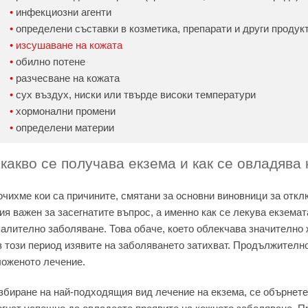
инфекциозни агенти
определени съставки в козметика, препарати и други продук
изсушаване на кожата
обилно потене
разчесване на кожата
сух въздух, ниски или твърде високи температури
хормонални промени
определени материи
 какво се получава екзема и как се овладява
чихме кои са причините, смятани за основни виновници за отклю
ия важен за засегнатите въпрос, а именно как се лекува екзема
алително заболяване. Това обаче, което облекчава значително ж
 този период изявите на заболяването затихват. Продължително
ложеното лечение.
збиране на най-подходящия вид лечение на екзема, се обърнете