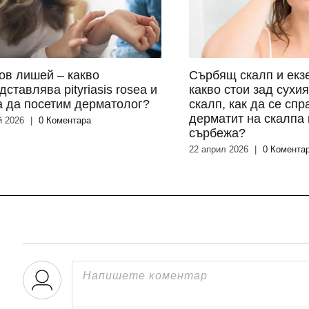
ов лишей – какво
Сърбящ скалп и екз
дставлява pityriasis rosea и
какво стои зад сухи
а да посетим дерматолог?
скалп, как да се спр
дерматит на скалпа 
й 2026
|
0 Коментара
сърбежа?
22 април 2026
|
0 Комента