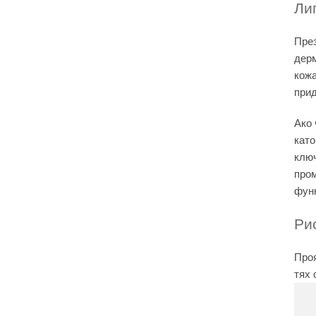
Ли
През
дерм
кожа
прид
Ако 
като
клю
пром
функ
Ри
Проя
тях 