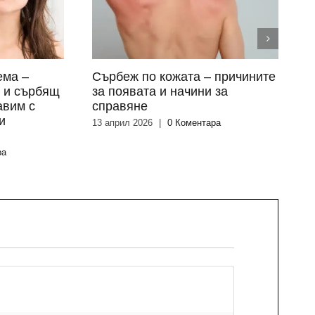
ема –
Сърбеж по кожата – причините
О
я и сърбящ
за появата и начини за
п
авим с
справяне
к
и
13 април 2026
|
0 Коментара
2
ра