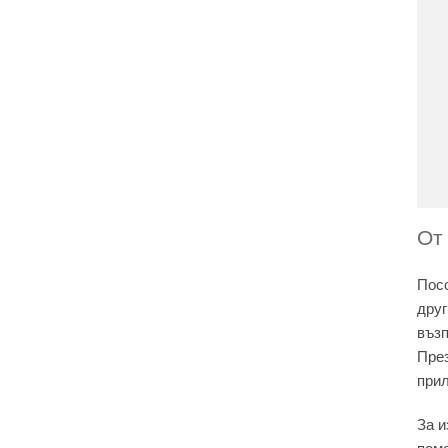
От
Посо
друг
възп
През
при
За и