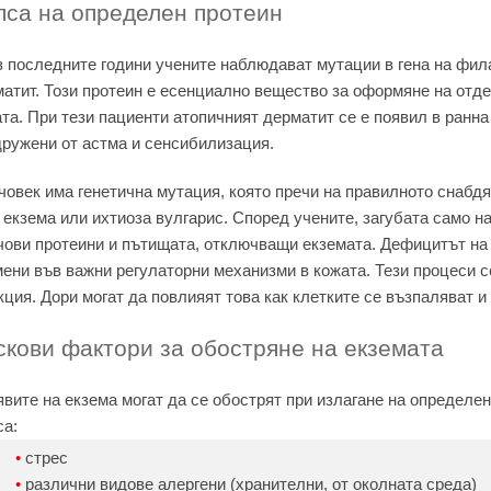
пса на определен протеин
 последните години учените наблюдават мутации в гена на фила
атит. Този протеин е есенциално вещество за оформяне на отде
та. При тези пациенти атопичният дерматит се е появил в ранна 
ружени от астма и сенсибилизация.
човек има генетична мутация, която пречи на правилното снабд
 екзема или ихтиоза вулгарис. Според учените, загубата само н
чови протеини и пътищата, отключващи екземата. Дефицитът на
ени във важни регулаторни механизми в кожата. Тези процеси с
ция. Дори могат да повлияят това как клетките се възпаляват и 
скови фактори за обостряне на екземата
вите на екзема могат да се обострят при излагане на определе
са:
стрес
различни видове алергени (хранителни, от околната среда)