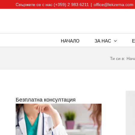
Skip
Свържете се с нас (+359) 2 983 6211
|
office@lekzema.com
to
content
НАЧАЛО
ЗА НАС
Ти си в:
Нач
Vie
Безплатна консултация
Larg
Ima