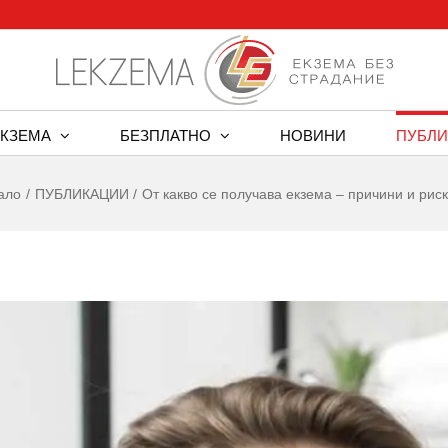
ЕКЗЕМА
БЕЗПЛАТНО
НОВИНИ
ПУБЛИ
ало
ПУБЛИКАЦИИ
От какво се получава екзема – причини и рис
w
er
ge