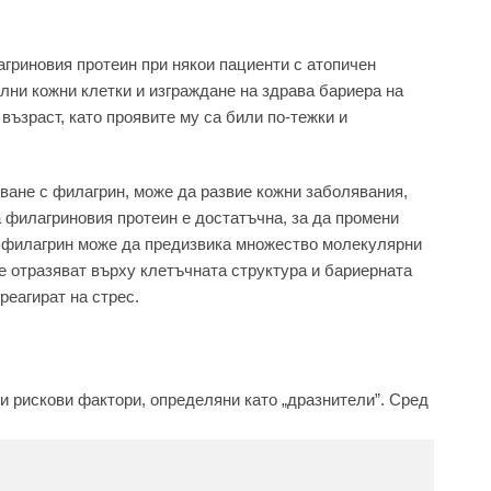
гриновия протеин при някои пациенти с атопичен
лни кожни клетки и изграждане на здрава бариера на
възраст, като проявите му са били по-тежки и
яване с филагрин, може да развие кожни заболявания,
а филагриновия протеин е достатъчна, за да промени
 филагрин може да предизвика множество молекулярни
е отразяват върху клетъчната структура и бариерната
реагират на стрес.
ни рискови фактори, определяни като „дразнители”. Сред