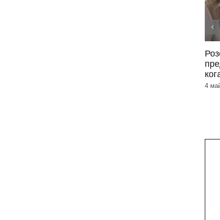
Периорален дерматит –
Роз
симптоми и лечение
пре
ког
3 юни 2026
|
0 Коментара
4 ма