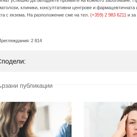
гнат успешно да овладеете проявите на кожното заболяване. 
атолози, клиники, консултативни центрове и фармацевтичната и
та с екзема. На разположение сме на тел.
(+359) 2 983 6211
и за
Преглеждания:
2 814
Сподели:
ързани публикации