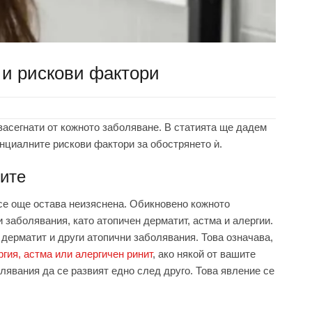
 и рискови фактори
 засегнати от кожното заболяване. В статията ще дадем
нциалните рискови фактори за обострянето ѝ.
ните
все още остава неизяснена. Обикновено кожното
 заболявания, като атопичен дерматит, астма и алергии.
 дерматит и други атопични заболявания. Това означава,
гия, астма или алергичен ринит
, ако някой от вашите
олявания да се развият едно след друго. Това явление се