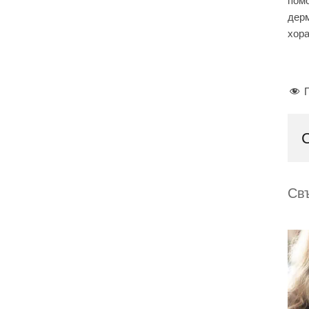
помо
дерм
хора
Св