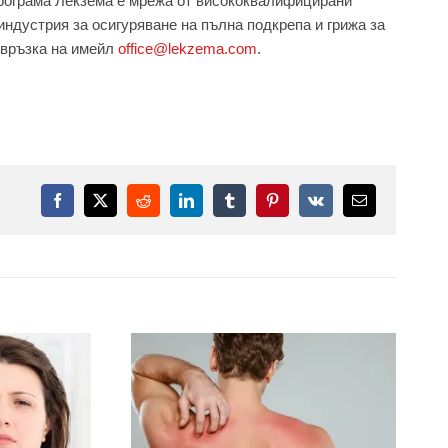
Програма Лекзема е мрежа от висококвалифицирани
ндустрия за осигуряване на пълна подкрепа и грижа за
 връзка на имейл
office@lekzema.com
.
Facebook
X
Reddit
LinkedIn
Tumblr
Pinterest
Vk
Електронна
поща: