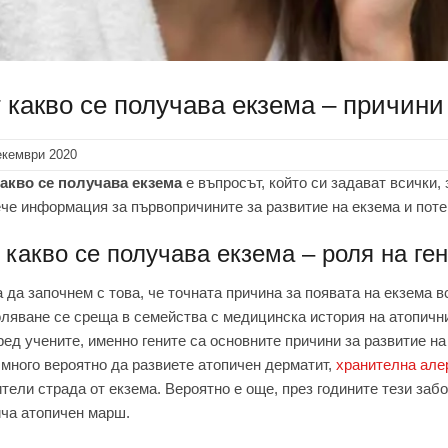
 какво се получава екзема – причини
екември 2020
какво се получава екзема
е въпросът, който си задават всички,
че информация за първопричините за развитие на екзема и поте
 какво се получава екзема – роля на ге
 да започнем с това, че точната причина за появата на екзема 
ляване се среща в семейства с медицинска история на атопични
ед учените, именно гените са основните причини за развитие на
 много вероятно да развиете атопичен дерматит,
хранителна алер
тели страда от екзема. Вероятно е още, през годините тези заб
ча атопичен марш.