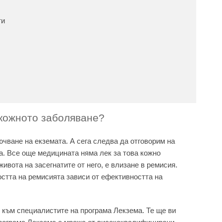
ти
 кожното заболяване?
чване на екземата. А сега следва да отговорим на
та. Все още медицината няма лек за това кожно
ивота на засегнатите от него, е влизане в ремисия.
стта на ремисията зависи от ефективността на
 към специалистите на програма Лекзема. Те ще ви