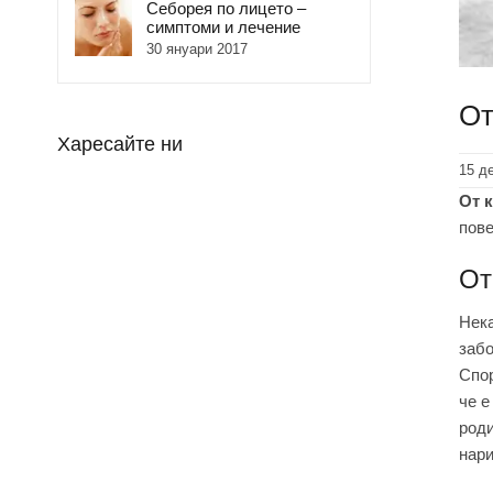
Себорея по лицето –
симптоми и лечение
30 януари 2017
От
Харесайте ни
15 д
От 
пове
От
Нека
забо
Спор
че е
роди
нари