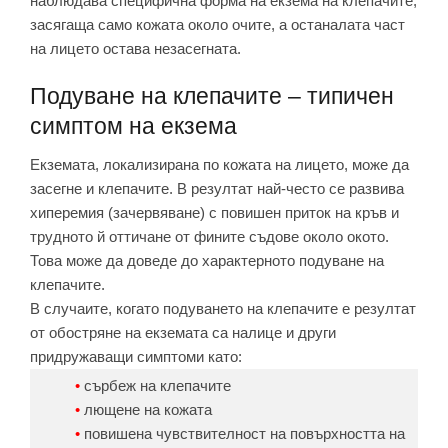
наблюдава специфична форма на екзема на клепачите,
засягаща само кожата около очите, а останалата част
на лицето остава незасегната.
Подуване на клепачите – типичен
симптом на екзема
Екземата, локализирана по кожата на лицето, може да
засегне и клепачите. В резултат най-често се развива
хиперемия (зачервяване) с повишен приток на кръв и
трудното й оттичане от фините съдове около окото.
Това може да доведе до характерното подуване на
клепачите.
В случаите, когато подуването на клепачите е резултат
от обостряне на екземата са налице и други
придружаващи симптоми като:
сърбеж на клепачите
лющене на кожата
повишена чувствителност на повърхността на