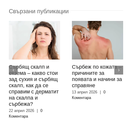
Свързани публикации
Сърбящ скалп и
Сърбеж по кожата –
екзема – какво стои
причините за
зад сухия и сърбящ
появата и начини за
скалп, как да се
справяне
справим с дерматит
13 април 2026
|
0
на скалпа и
Коментара
сърбежа?
22 април 2026
|
0
Коментара