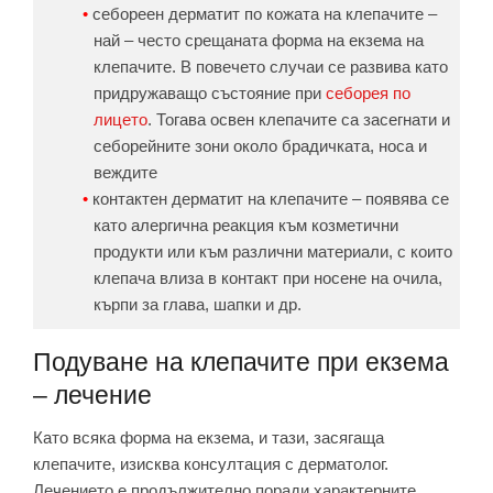
себореен дерматит по кожата на клепачите –
най – често срещаната форма на екзема на
клепачите. В повечето случаи се развива като
придружаващо състояние при
себорея по
лицето
. Тогава освен клепачите са засегнати и
себорейните зони около брадичката, носа и
веждите
контактен дерматит на клепачите – появява се
като алергична реакция към козметични
продукти или към различни материали, с които
клепача влиза в контакт при носене на очила,
кърпи за глава, шапки и др.
Подуване на клепачите при екзема
– лечение
Като всяка форма на екзема, и тази, засягаща
клепачите, изисква консултация с дерматолог.
Лечението е продължително поради характерните