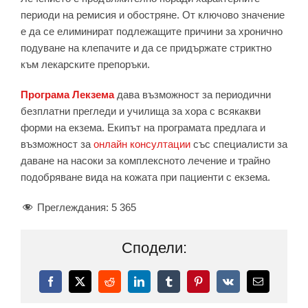
периоди на ремисия и обостряне. От ключово значение
е да се елиминират подлежащите причини за хронично
подуване на клепачите и да се придържате стриктно
към лекарските препоръки.
Програма Лекзема
дава възможност за периодични
безплатни прегледи и училища за хора с всякакви
форми на екзема. Екипът на програмата предлага и
възможност за
онлайн консултации
със специалисти за
даване на насоки за комплексното лечение и трайно
подобряване вида на кожата при пациенти с екзема.
Преглеждания:
5 365
Сподели:
Facebook
X
Reddit
LinkedIn
Tumblr
Pinterest
Vk
Електронн
поща: