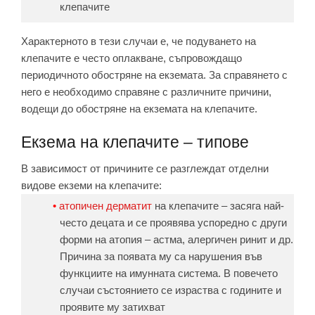
клепачите
Характерното в тези случаи е, че подуването на
клепачите е често оплакване, съпровождащо
периодичното обостряне на екземата. За справянето с
него е необходимо справяне с различните причини,
водещи до обостряне на екземата на клепачите.
Екзема на клепачите – типове
В зависимост от причините се разглеждат отделни
видове екземи на клепачите:
атопичен дерматит
на клепачите – засяга най-
често децата и се проявява успоредно с други
форми на атопия – астма, алергичен ринит и др.
Причина за появата му са нарушения във
функциите на имунната система. В повечето
случаи състоянието се израства с годините и
проявите му затихват