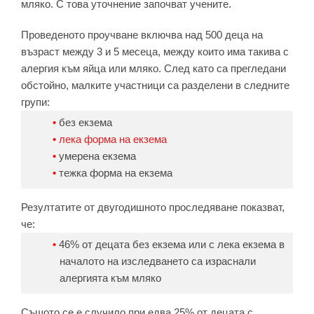
мляко. С това уточнение започват учените.
Проведеното проучване включва над 500 деца на
възраст между 3 и 5 месеца, между които има такива с
алергия към яйца или мляко. След като са прегледани
обстойно, малките участници са разделени в следните
групи:
без екзема
лека форма на екзема
умерена екзема
тежка форма на екзема
Резултатите от двугодишното проследяване показват,
че:
46% от децата без екзема или с лека екзема в
началото на изследването са израснали
алергията към мляко
Същото се е случило при едва 25% от децата с