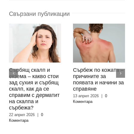
Свързани публикации
Сърбящ скалп и
Сърбеж по кожата –
екзема – какво стои
причините за
зад сухия и сърбящ
появата и начини за
скалп, как да се
справяне
справим с дерматит
13 април 2026
|
0
на скалпа и
Коментара
сърбежа?
22 април 2026
|
0
Коментара