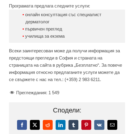
Програмата предлага следните услуги:
онлайн консултация със специалист
дерматолог
първичен преглед
училища за екзема
Всеки заинтересован може да получи информация за
предстоящи прегледи в София и страната на
страницата на сайта в рубрика „Безплатно“. За повече
информация относно предлаганите услуги можете да
се свържете с нас на тел.: (+359) 2 983 6211.
Преглеждания:
1 549
Сподели:
Facebook
X
Reddit
LinkedIn
Tumblr
Pinterest
Vk
Електронн
поща: