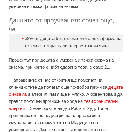
умерена и тежка форма на екзема.
Данните от проучването сочат още,
че…
39% от децата без екзема или с лека форма на
екзема са израснали алергията към яйца
Процентът при децата с умерена и тежка форма на
екзема, при които е наблюдавано това, е само 21.
„Направените от нас открития ще помогнат на
клиницистите да полагат още по-добри грижи за
децата
с екзема
и алергия към яйца и мляко. А освен това и да
правят по-точни прогнози за хода на
тези хранителни
алергии
“. Коментарът е на д-р Робърт Ууд. Той е
преподавател по педиатрична алергология и
имунология във факултета по Медицина на
университета „Джон Хопкинс“ и водещ автор на