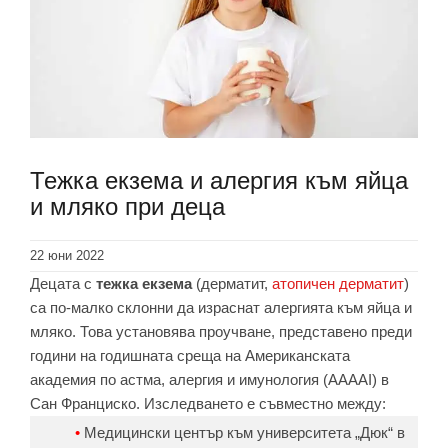
Тежка екзема и алергия към яйца
и мляко при деца
22 юни 2022
Децата с
тежка екзема
(дерматит,
атопичен дерматит
)
са по-малко склонни да израснат алергията към яйца и
мляко. Това установява проучване, представено преди
години на годишната среща на Американската
академия по астма, алергия и имунология (AAAAI) в
Сан Франциско. Изследването е съвместно между:
Медицински център към университета „Дюк“ в