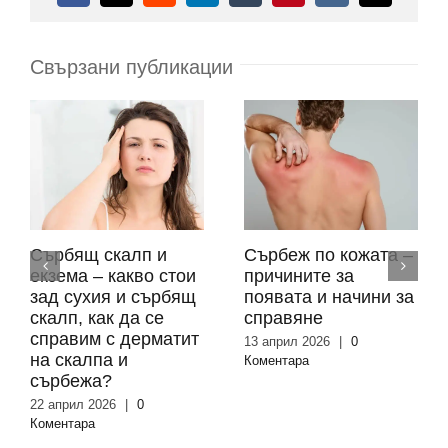
поща:
Свързани публикации
Сърбящ скалп и
Сърбеж по кожата –
екзема – какво стои
причините за
зад сухия и сърбящ
появата и начини за
скалп, как да се
справяне
справим с дерматит
13 април 2026
|
0
на скалпа и
Коментара
сърбежа?
22 април 2026
|
0
Коментара