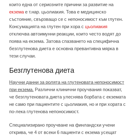
които една от сериозните причини за развитие на
екзема
е т.нар. цьолиакия. Това е медицинско
състояние, свързващо се с непоносимост към глутен.
Консумацията на глутен при хора с
цьолиакия
отключва автоимунни реакции, които често водят до
поява на екзема. Затова спазването на специфична
безглутенова диета е основна превантивна мярка в
тези случаи.
Безглутенова диета
Научни данни за ролята на глутеновата непоносимост
при екзема.
Различни клинични проучвания показват,
че безглутеновата диета улеснява борбата с екземата
не само при пациентите с цьолиакия, но и при хората с
по-лека глутенова непоносимост.
Специализирано проучване на финландски учени
открива, че 4 от всеки 6 пациенти с екзема усещат