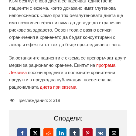
Към безглутенова диета се насочват единствено
пациенти с екзема, които доказано имат глутенова
непоносимост. Само при тях безглутеновата диета ще
има позитивен ефект и няма да доведе до странични
рискове за здравето. Освен това е важно всички
ограничения в храненето да бъдат консултирани с
лекар и ефектът от тях да бъде проследяван от него.
За останалите пациенти с екзема се препоръчват други
мерки за рационално хранене. Екипът на
програма
Лекзема
посочи вредните и полезните хранителни
продукти в предходна публикация, посветена на
рационалната
диета при екзема
.
Преглеждания:
3 318
Сподели:
Facebook
X
Reddit
LinkedIn
Tumblr
Pinterest
Vk
Електронн