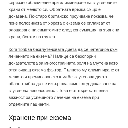
сериозно облекчение при елиминиране на глутеновите
храни от менюто си. Обратната връзка също е
доказана. По-старо британско проучване показва, че
поне половината от хората с екзема се оплакват от
влошаване на симптомите след консумация на зърнени
храни, богати на глутен.
Кога трябва безглутеновата диета да се интегрира към
лечението на екзема?
Налице са безспорни
доказателства за многостранната роля на глутена като
отключващ екзема фактор. Пълното му елиминиране от
менюто и преминаването към безглутенова диета
обаче трябва да се извършва само след доказване на
глутенова непоносимост. Това е от първостепенна
важност за успешното лечение на екзема при
отделните пациенти.
Хранене при екзема