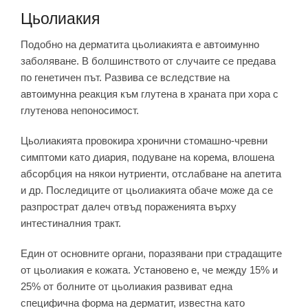
Цьолиакия
Подобно на дерматита цьолиакията е автоимунно
заболяване. В болшинството от случаите се предава
по генетичен път. Развива се вследствие на
автоимунна реакция към глутена в храната при хора с
глутенова непоносимост.
Цьолиакията провокира хронични стомашно-чревни
симптоми като диария, подуване на корема, влошена
абсорбция на някои нутриенти, отслабване на апетита
и др. Последиците от цьолиакията обаче може да се
разпрострат далеч отвъд пораженията върху
интестиналния тракт.
Един от основните органи, поразявани при страдащите
от цьолиакия е кожата. Установено е, че между 15% и
25% от болните от цьолиакия развиват една
специфична форма на дерматит, известна като