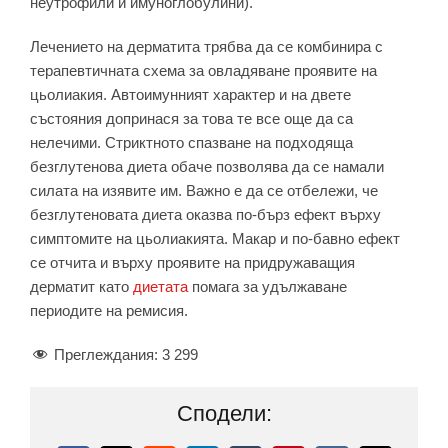
неутрофили и имуноглобулини).
Лечението на дерматита трябва да се комбинира с
терапевтичната схема за овладяване проявите на
цьолиакия. Автоимунният характер и на двете
състояния допринася за това те все още да са
нелечими. Стриктното спазване на подходяща
безглутенова диета обаче позволява да се намали
силата на изявите им. Важно е да се отбележи, че
безглутеновата диета оказва по-бърз ефект върху
симптомите на цьолиакията. Макар и по-бавно ефект
се отчита и върху проявите на придружаващия
дерматит като
диетата
помага за удължаване
периодите на ремисия.
Преглеждания:
3 299
Сподели: