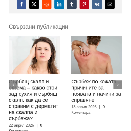
Facebook
X
Reddit
LinkedIn
Tumblr
Pinterest
Vk
Електронн
поща:
Свързани публикации
Сърбящ скалп и
Сърбеж по кожата –
екзема – какво стои
причините за
зад сухия и сърбящ
появата и начини за
скалп, как да се
справяне
справим с дерматит
13 април 2026
|
0
на скалпа и
Коментара
сърбежа?
22 април 2026
|
0
Коментара