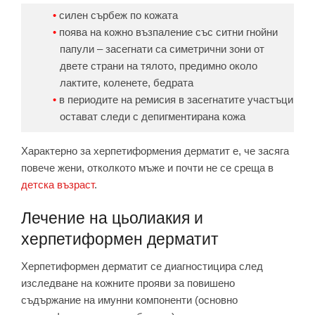
силен сърбеж по кожата
поява на кожнo възпаление със ситни гнойни
папули – засегнати са симетрични зони от
двете страни на тялото, предимно около
лактите, коленете, бедрата
в периодите на ремисия в засегнатите участъци
остават следи с депигментирана кожа
Характерно за херпетиформения дерматит е, че засяга
повече жени, отколкото мъже и почти не се среща в
детска възраст
.
Лечение на цьолиакия и
херпетиформен дерматит
Херпетиформен дерматит се диагностицира след
изследване на кожните прояви за повишено
съдържание на имунни компоненти (основно