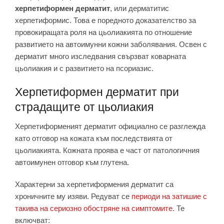
херпетиформен дерматит
, или дерматитис
херпетиформис. Това е поредното доказателство за
провокиращата роля на цьолиакията по отношение
развитието на автоимунни кожни заболявания. Освен с
дерматит много изследвания свързват коварната
цьолиакия и с развитието на псориазис.
Херпетиформен дерматит при
страдащите от цьолиакия
Херпетиформеният дерматит официално се разглежда
като отговор на кожата към последствията от
цьолиакията. Кожната проява е част от патологичния
автоимунен отговор към глутена.
Характерни за херпетиформения дерматит са
хроничните му изяви. Редуват се
периоди на затишие с
такива на сериозно обостряне на симптомите
. Те
включват: