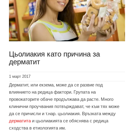
Цьолиакия като причина за
дерматит
1 март 2017
Дерматит, или екзема, може да се развие под
влиянието на редица фактори. Групата на
провокаторите обаче продължава да расте. Много
клинични проучвания потвърждават, че към тях може
да се причисли и т.нар. цьолиакия. Връзката между
дерматита
и цьолиакията се обяснява с редица
сходства в етиологията им.