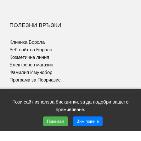
ПОЛЕЗНИ ВРЪЗКИ
Клиника Борола
Уеб сайт на Борола
Козметична линия
Електронен магазин
Фамилия Имунобор
Програма за Псориазис
Този сайт използва бисквитки, за да подобри вашето
преживяване.
Copyright © 2026 | Lekzema | Всички права запазени |
Приемам
Виж повече
Условия за ползване
|
Политика GDPR
| Уеб дизайн и SEO
от Трибест