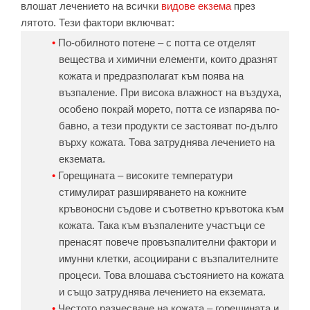
влошат лечението на всички
видове екзема
през
лятото. Тези фактори включват:
По-обилното потене – с потта се отделят
вещества и химични елементи, които дразнят
кожата и предразполагат към поява на
възпаление. При висока влажност на въздуха,
особено покрай морето, потта се изпарява по-
бавно, а тези продукти се застояват по-дълго
върху кожата. Това затруднява лечението на
екземата.
Горещината – високите температури
стимулират разширяването на кожните
кръвоносни съдове и съответно кръвотока към
кожата. Така към възпалените участъци се
пренасят повече провъзпалителни фактори и
имунни клетки, асоциирани с възпалителните
процеси. Това влошава състоянието на кожата
и също затруднява лечението на екземата.
Честото разчесване на кожата – горещината и