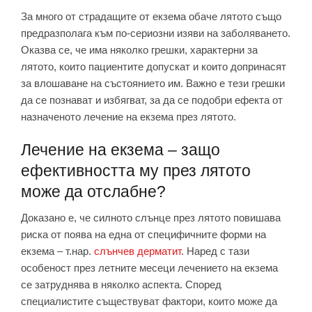
За много от страдащите от екзема обаче лятото също
предразполага към по-сериозни изяви на заболяването.
Оказва се, че има няколко грешки, характерни за
лятото, които пациентите допускат и които допринасят
за влошаване на състоянието им. Важно е тези грешки
да се познават и избягват, за да се подобри ефекта от
назначеното лечение на екзема през лятото.
Лечение на екзема – защо
ефективността му през лятото
може да отслабне?
Доказано е, че силното слънце през лятото повишава
риска от поява на една от специфичните форми на
екзема – т.нар.
слънчев дерматит
. Наред с тази
особеност през летните месеци лечението на екзема
се затруднява в няколко аспекта. Според
специалистите съществуват фактори, които може да