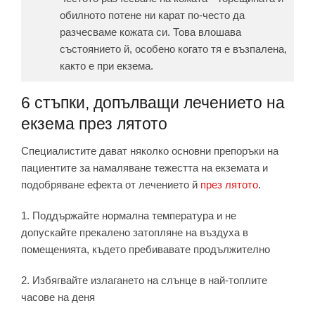
обилното потене ни карат по-често да
разчесваме кожата си. Това влошава
състоянието й, особено когато тя е възпалена,
както е при екзема.
6 стъпки, допълващи лечението на
екзема през лятото
Специалистите дават няколко основни препоръки на
пациентите за намаляване тежестта на екземата и
подобряване ефекта от лечението й
през лятото
.
1. Поддържайте нормална температура и не
допускайте прекалено затопляне на въздуха в
помещенията, където пребивавате продължително
2. Избягвайте излагането на слънце в най-топлите
часове на деня