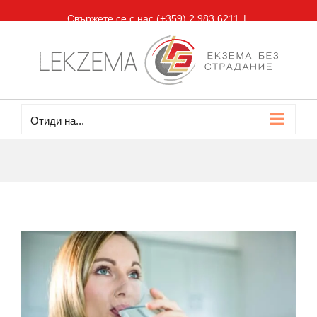
Skip
Свържете се с нас (+359) 2 983 6211
|
to
office@lekzema.com
content
Facebook
Отиди на...
View
Larger
Image