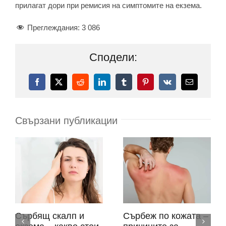
прилагат дори при ремисия на симптомите на екзема.
Преглеждания:
3 086
Сподели:
Facebook
X
Reddit
LinkedIn
Tumblr
Pinterest
Vk
Електронн
поща:
Свързани публикации
Сърбящ скалп и
Сърбеж по кожата –