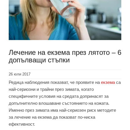
Лечение на екзема през лятото – 6
допълващи стъпки
26 юли 2017
Редица наблюдения показват, че проявите на
екзема
са
най-сериозни и трайни през зимата, когато
специфичните условия на средата допринасят за
допълнително влошаване състоянието на кожата.
Именно през зимата има най-сериозен риск методите
за лечение на екзема да показват по-ниска
ефективност.